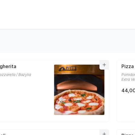
gherita
Pizza
zzarella / Bazylia
Pomidor
Extra Ve
44,00