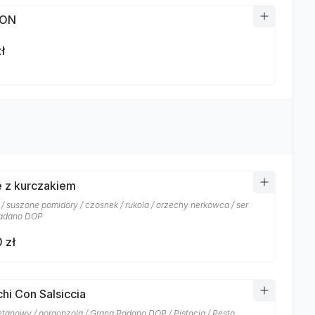
TON
ł
 z kurczakiem
 / suszone pomidory / czosnek / rukola / orzechy nerkowca / ser
padano DOP
 zł
hi Con Salsiccia
etanowy / gorgonzola / Grana Padano DOP / Pistacja / Pesto