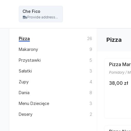
Restauracja Che Fico - włoska pizza, kuchnia włoska - Che Fico
Che Fico
Provide address...
Pizza
26
Pizza
Makarony
9
Przystawki
5
Pizza Mar
Sałatki
3
Pomidory / Mo
Zupy
4
38,00 zł
Dania
8
Menu Dziecięce
3
Desery
2