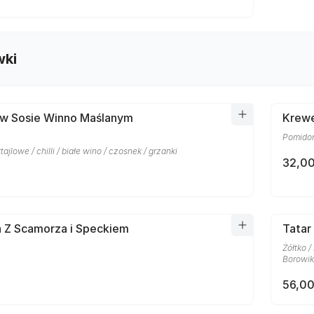
wki
 w Sosie Winno Maślanym
Krewe
Pomidor
ajlowe / chilli / białe wino / czosnek / grzanki
32,00
a Z Scamorza i Speckiem
Tatar
Żółtko /
Borowiki
56,00