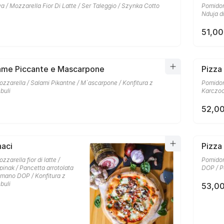
a / Mozzarella Fior Di Latte / Ser Taleggio / Szynka Cotto
Pomidory
Nduja di
51,00
lame Piccante e Mascarpone
Pizza
zzarella / Salami Pikantne / M`ascarpone / Konfitura z
Pomidory
buli
Karczo
52,00
naci
Pizza
zarella fior di latte /
Pomidor
inak / Pancetta arrotolata
DOP / P
omano DOP / Konfitura z
buli
53,00