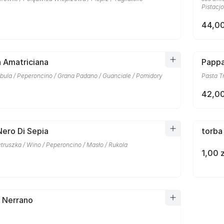
Pistacj
44,00
la Amatriciana
Pappa
bula / Peperoncino / Grana Padano / Guanciale / Pomidory
Pasta T
42,00
Nero Di Sepia
torba
etruszka / Wino / Peperoncino / Masło / Rukola
1,00 z
a Nerrano