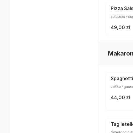
Pizza Sals
salssicia / p
49,00 zł
Makaro
Spaghett
żółtko / gua
44,00 zł
Taglietel
Śmietana / Bo