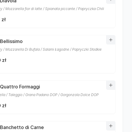
 Diavola
 / Mozzarella fior di latte / Spianata piccante / Papryczka Chili
 zł
 Bellissimo
y / Mozzarella Di Bufala / Salami Łagodne / Papryczki Słodkie
 zł
 Quattro Formaggi
lla / Taleggio / Grana Padano DOP / Gorgonzola Dolce DOP
 zł
 Banchetto di Carne