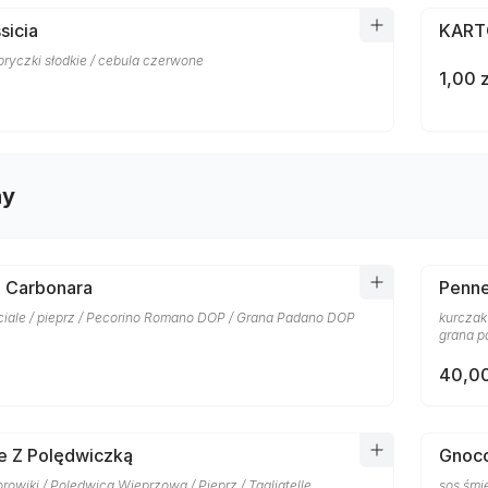
sicia
KAR
apryczki słodkie / cebula czerwone
1,00 z
ny
i Carbonara
Penne
nciale / pieprz / Pecorino Romano DOP / Grana Padano DOP
kurczak
grana 
40,00
le Z Polędwiczką
Gnocc
rowiki / Polędwica Wieprzowa / Pieprz / Tagliatelle
sos śmi