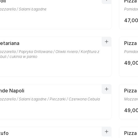
oli
Pizza
ozzarella / Salami Łagodne
Pomidory
47,00
etariana
Pizza
zzarella / Papryka Grillowana / Oliwki riviera / Konfitura z
Pomidor
uli / cukinia w panko
49,00
nde Napoli
Pizza
ozzarella / Salami Łagodne / Pieczarki / Czerwona Cebula
Mozzare
49,00
tufo
Pizza