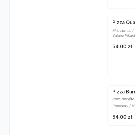
Pizza Qua
Mozzarella /
Salami Pikan
54,00 zł
Pizza Bur
Pomidory/M
Pomidory / Mo
54,00 zł