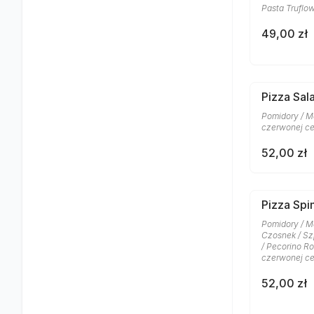
Pasta Truflow
49,00 zł
Pizza Sa
Pomidory / Mo
czerwonej ce
52,00 zł
Pizza Spi
Pomidory / Moz
Czosnek / Szp
/ Pecorino R
czerwonej ce
52,00 zł