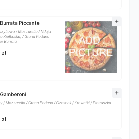
 Burrata Piccante
azyliowe / Mozzarella / Nduja
na Kiełbaska) / Grana Padano
er Burrata
 zł
 Gamberoni
y / Mozzarella / Grana Padano / Czosnek / Krewetki / Pietruszka
 zł