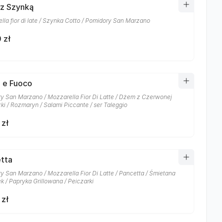
 z Szynką
lla fior di late / Szynka Cotto / Pomidory San Marzano
 zł
 e Fuoco
y San Marzano / Mozzarella Fior Di Latte / Dżem z Czerwonej
ki / Rozmaryn / Salami Piccante / ser Taleggio
 zł
tta
y San Marzano / Mozzarella Fior Di Latte / Pancetta / Śmietana
k / Papryka Grillowana / Peiczarki
 zł