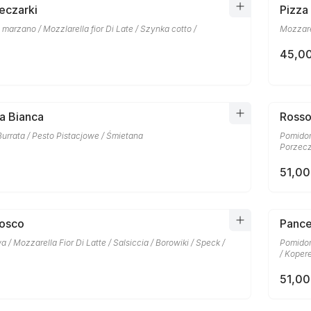
eczarki
Pizza
marzano / Mozzlarella fior Di Late / Szynka cotto /
Mozzare
45,00
a Bianca
Rosso
Burrata / Pesto Pistacjowe / Śmietana
Pomidor
Porzecz
51,00
Bosco
Pance
a / Mozzarella Fior Di Latte / Salsiccia / Borowiki / Speck /
Pomidor
/ Kopere
51,00