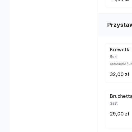
Przysta
Krewetki
5szt
pomidorki kokt
32,00 zł
Bruchett
3szt
29,00 zł