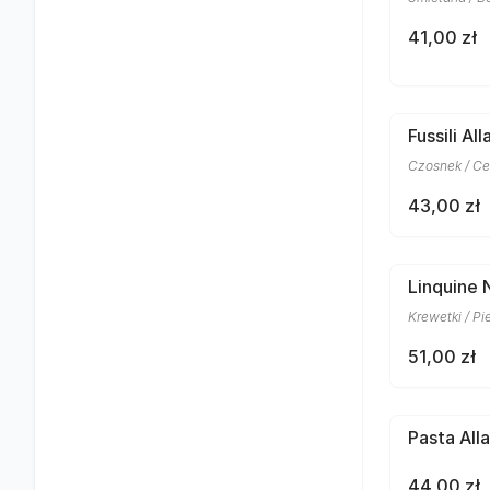
41,00 zł
Fussili Al
Czosnek / Ce
43,00 zł
Linquine 
Krewetki / Pi
51,00 zł
Pasta All
44,00 zł