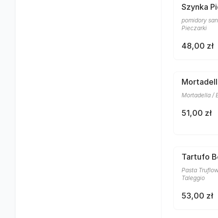
Szynka Pi
pomidory san 
Pieczarki
48,00 zł
Mortadell
Mortadella / 
51,00 zł
Tartufo 
Pasta Truflow
Taleggio
53,00 zł