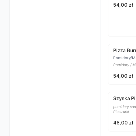
54,00 zł
Pizza Bur
Pomidory/M
Pomidory / Mo
54,00 zł
Szynka Pi
pomidory san 
Pieczarki
48,00 zł