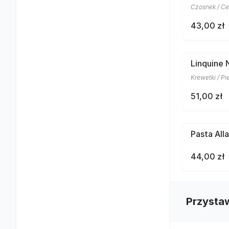
Czosnek / Ce
43,00 zł
Linquine 
Krewetki / Pi
51,00 zł
Pasta All
44,00 zł
Przysta