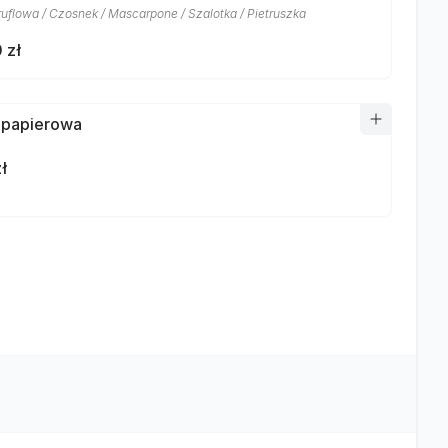
ruflowa / Czosnek / Mascarpone / Szalotka / Pietruszka
 zł
 papierowa
ł