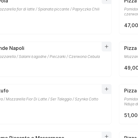
vola
Pizza
zzarella fior di latte / Spianata piccante / Papryczka Chili
Pomidory
czerwon
47,00
nde Napoli
Pizza
ozzarella / Salami Łagodne / Pieczarki / Czerwona Cebula
Mozzare
49,00
tufo
Pizza
a / Mozzarella Fior Di Latte / Ser Taleggio / Szynka Cotto
Pomidory
Nduja di
51,00