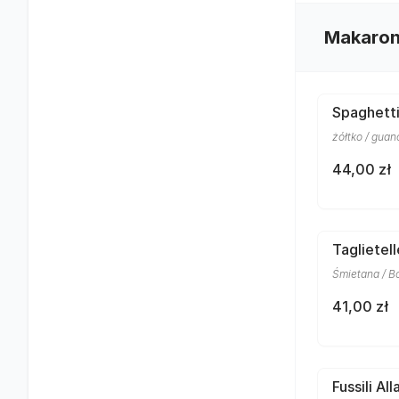
Makaro
Spaghett
żółtko / gua
44,00 zł
Taglietel
Śmietana / Bo
41,00 zł
Fussili Al