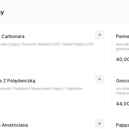
ny
i Carbonara
Penne
nciale / pieprz / Pecorino Romano DOP / Grana Padano DOP
kurczak
grana 
40,00
le Z Polędwiczką
Gnocc
rowiki / Polędwica Wieprzowa / Pieprz / Tagliatelle
sos śmi
Pistacj
44,00
la Amatriciana
Pappa