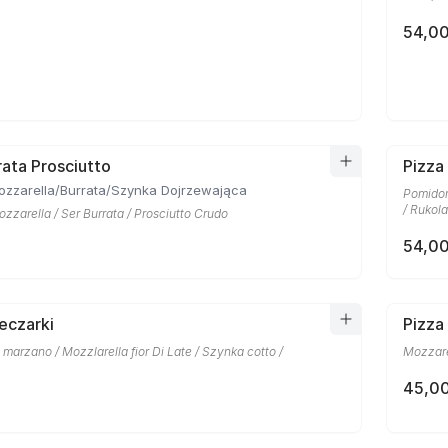
54,00
rata Prosciutto
Pizza
ozzarella/Burrata/Szynka Dojrzewająca
Pomidor
/ Rukola
zzarella / Ser Burrata / Prosciutto Crudo
54,00
eczarki
Pizza
marzano / Mozzlarella fior Di Late / Szynka cotto /
Mozzare
45,00