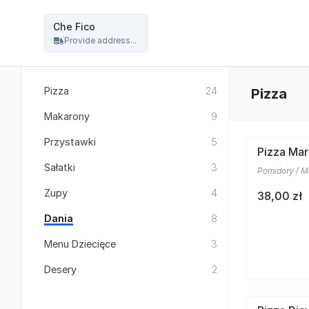
Restauracja Che Fico - włoska pizza, kuchnia włoska - Che Fico
Che Fico
Provide address...
Pizza
24
Pizza
Makarony
9
Przystawki
5
Pizza Mar
Sałatki
3
Pomidory / Mo
Zupy
4
38,00 zł
Dania
8
Menu Dziecięce
3
Desery
2