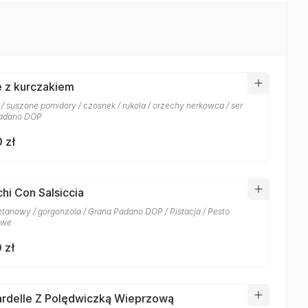
 z kurczakiem
 / suszone pomidory / czosnek / rukola / orzechy nerkowca / ser
padano DOP
 zł
hi Con Salsiccia
etanowy / gorgonzola / Grana Padano DOP / Pistacja / Pesto
owe
 zł
rdelle Z Polędwiczką Wieprzową