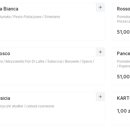
a Bianca
Rosso
Burrata / Pesto Pistacjowe / Śmietana
Pomidor
Porzecz
51,00
Bosco
Pance
a / Mozzarella Fior Di Latte / Salsiccia / Borowiki / Speck /
Pomidor
/ Kopere
51,00
sicia
KAR
apryczki słodkie / cebula czerwone
1,00 z