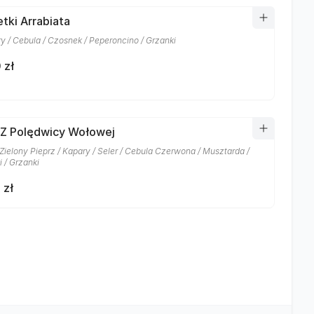
tki Arrabiata
y / Cebula / Czosnek / Peperoncino / Grzanki
 zł
 Z Polędwicy Wołowej
 Zielony Pieprz / Kapary / Seler / Cebula Czerwona / Musztarda /
 / Grzanki
 zł