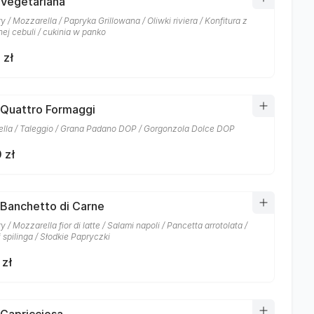
 Vegetariana
 / Mozzarella / Papryka Grillowana / Oliwki riviera / Konfitura z
ej cebuli / cukinia w panko
 zł
 Quattro Formaggi
lla / Taleggio / Grana Padano DOP / Gorgonzola Dolce DOP
 zł
 Banchetto di Carne
 / Mozzarella fior di latte / Salami napoli / Pancetta arrotolata /
 spilinga / Słodkie Papryczki
 zł