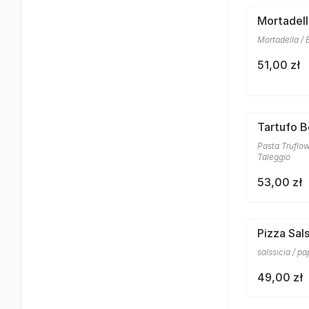
Mortadell
Mortadella / 
51,00 zł
Tartufo 
Pasta Truflow
Taleggio
53,00 zł
Pizza Sals
salssicia / p
49,00 zł