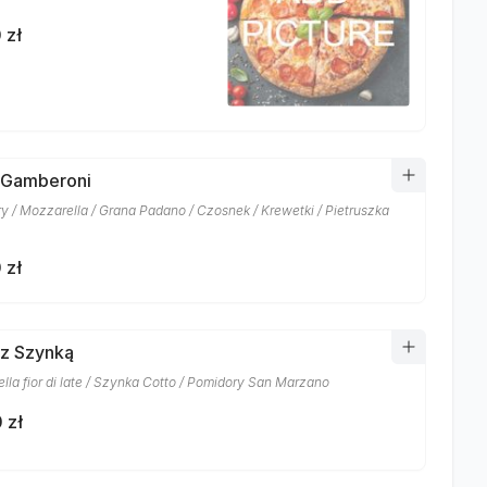
 zł
 Gamberoni
y / Mozzarella / Grana Padano / Czosnek / Krewetki / Pietruszka
 zł
 z Szynką
lla fior di late / Szynka Cotto / Pomidory San Marzano
 zł