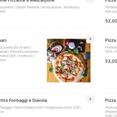
lame Piccante e Mascarpone
Pizza
zzarella / Salami Pikantne / M`ascarpone / Konfitura z
Pomidory
buli
Karczo
52,00
naci
Pizza
zarella fior di latte /
Pomidor
inak / Pancetta arrotolata
DOP / P
omano DOP / Konfitura z
buli
53,00
ttro Formaggi e Diavola
Pizza
 Taleggio / Grana Padano DOP / Gorgonzola Dolce DOP /
Pesto b
tne
(Pikant
DOP / S