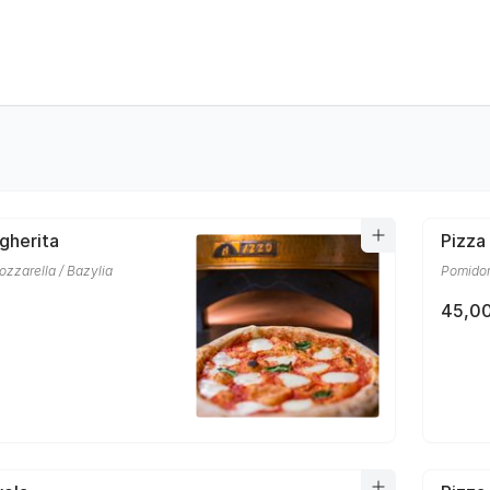
gherita
Pizza
zzarella / Bazylia
Pomidor
45,00