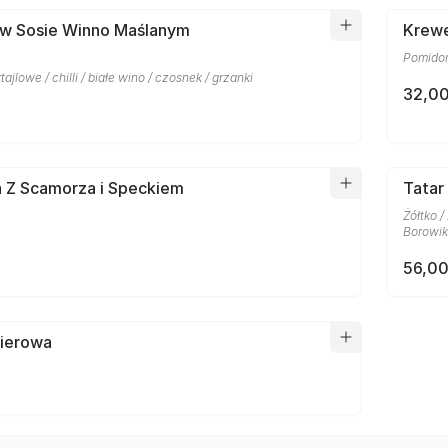
 w Sosie Winno Maślanym
Krewe
Pomidor
ajlowe / chilli / białe wino / czosnek / grzanki
32,00
a Z Scamorza i Speckiem
Tatar
Żółtko /
Borowiki
56,00
pierowa