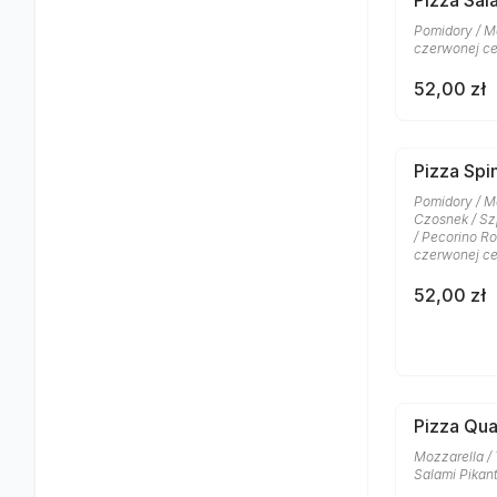
Pizza Sa
Pomidory / Mo
czerwonej ce
52,00 zł
Pizza Spi
Pomidory / Moz
Czosnek / Szp
/ Pecorino R
czerwonej ce
52,00 zł
Pizza Qua
Mozzarella /
Salami Pikan