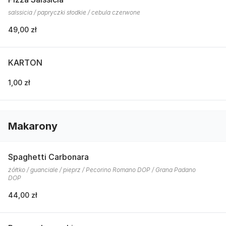
salssicia / papryczki słodkie / cebula czerwone
49,00 zł
KARTON
1,00 zł
Makarony
Spaghetti Carbonara
żółtko / guanciale / pieprz / Pecorino Romano DOP / Grana Padano
DOP
44,00 zł