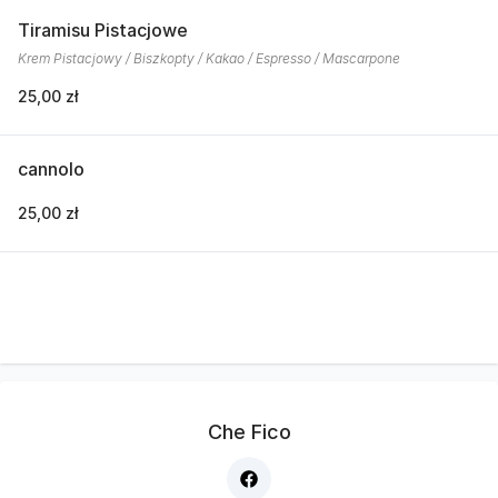
Tiramisu Pistacjowe
Krem Pistacjowy / Biszkopty / Kakao / Espresso / Mascarpone
25,00 zł
cannolo
25,00 zł
Che Fico