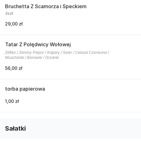
Bruchetta Z Scamorza i Speckiem
3szt
29,00 zł
Tatar Z Polędwicy Wołowej
Żółtko / Zielony Pieprz / Kapary / Seler / Cebula Czerwona /
Musztarda / Borowiki / Grzanki
56,00 zł
torba papierowa
1,00 zł
Sałatki