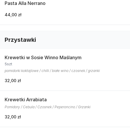
Pasta Alla Nerrano
44,00 zł
Przystawki
Krewetki w Sosie Winno Maślanym
5szt
pomidorki koktajlowe / chilli / białe wino / czosnek / grzanki
32,00 zł
Krewetki Arrabiata
Pomidory / Cebula / Czosnek / Peperoncino / Grzanki
32,00 zł