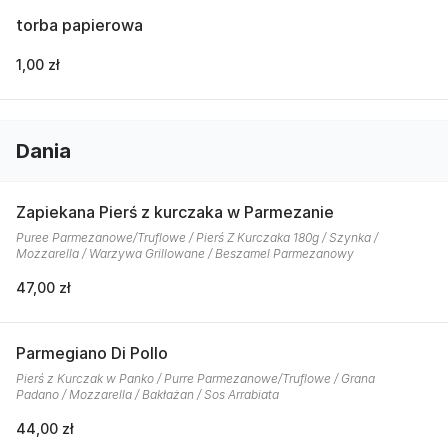
torba papierowa
1,00 zł
Dania
Zapiekana Pierś z kurczaka w Parmezanie
Puree Parmezanowe/Truflowe / Pierś Z Kurczaka 180g / Szynka /
Mozzarella / Warzywa Grillowane / Beszamel Parmezanowy
47,00 zł
Parmegiano Di Pollo
Pierś z Kurczak w Panko / Purre Parmezanowe/Truflowe / Grana
Padano / Mozzarella / Bakłażan / Sos Arrabiata
44,00 zł