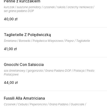
Penne z kurczakiem
kurczak / suszone pomidory / czosnek / rukola / orzechy nerkowca /
ser grana padano DOP
40,00 zł
Taglietelle Z Polędwiczką
Śmietana / Borowiki / Polędwica Wieprzowa / Pieprz / Tagliatelle
41,00 zł
Gnocchi Con Salsiccia
sos śmietanowy / gorgonzola / Grana Padano DOP / Pistacja / Pesto
Pistacjowe
44,00 zł
Fussili Alla Amatriciana
Czosnek / Cebula / Peperoncino / Grana Padano / Guanciale /