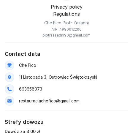
Privacy policy
Regulations
Che Fico Piotr Zasadni
NIP: 4990612200
piotrzasadni90@gmail.com
Contact data
Che Fico
11 Listopada 3, Ostrowiec Świętokrzyski
663658073
restauracjachefico@gmail.com
Strefy dowozu
Dowóz za 3,00 zł