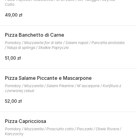
Cotto
49,00 zł
Pizza Banchetto di Carne
Pomidory / Mozzarella fior di latte / Salami napoli / Pancetta arrotolata
/ Nduja di spilinga / Słodkie Papryczki
51,00 zł
Pizza Salame Piccante e Mascarpone
Pomidory / Mozzarella / Salami Pikantne / M`ascarpone / Konfitura z
czerwonej cebuli
52,00 zł
Pizza Capricciosa
Pomidory / Mozzarella / Prosciutto cotto / Pieczarki / Oliwki Riviera /
Karczochy