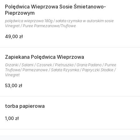
Polędwica Wieprzowa Sosie Śmietanowo-
Pieprzowym
polędwica wieprzowa 180g / sałata rzymska w autorskim sosie
Vinegret / Puree Parmezanowe/Truflowe
49,00 zł
Zapiekana Polędwica Wieprzowa
Grzanki / Salami / Czosnek / Pietruszka / Grana Padano / Purree
Truflowe/ Parmezanowe / Sałata Rzysmka / Papryczki Słodkie /
Vinegret
53,00 zł
torba papierowa
1,00 zł