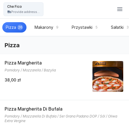
Restauracja Che Fico - włoska pizza, kuchnia włoska - Che Fico
Che Fico
Provide address...
Pizza
Makarony
Przystawki
Sałatki
26
9
5
3
Pizza
Pizza Margherita
Pomidory / Mozzarella / Bazylia
38,00 zł
Pizza Margherita Di Bufala
Pomidory / Mozzarella Di Bufala / Ser Grana Padano DOP / Sól / Oliwa
Extra Vergine