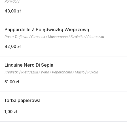
Pomidory
43,00 zł
Pappardelle Z Polędwiczką Wieprzową
Pasta Truflowa / Czosnek / Mascarpone / Szalotka / Pietruszka
42,00 zł
Linquine Nero Di Sepia
Krewetki / Pietruszka / Wino / Peperoncino / Masło / Rukola
51,00 zł
torba papierowa
1,00 zł