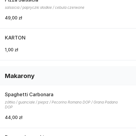
salssicia / papryczki słodkie / cebula czerwone
49,00 zł
KARTON
1,00 zł
Makarony
Spaghetti Carbonara
żółtko / guanciale / pieprz / Pecorino Romano DOP / Grana Padano
DOP
44,00 zł