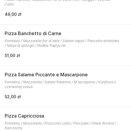
Cotto
49,00 zł
Pizza Banchetto di Carne
Pomidory / Mozzarella fior di latte / Salami napoli / Pancetta arrotolata
/ Nduja di spilinga / Słodkie Papryczki
51,00 zł
Pizza Salame Piccante e Mascarpone
Pomidory / Mozzarella / Salami Pikantne / M`ascarpone / Konfitura z
czerwonej cebuli
52,00 zł
Pizza Capricciosa
Pomidory / Mozzarella / Prosciutto cotto / Pieczarki / Oliwki Riviera /
Karczochy