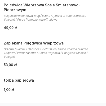
Polędwica Wieprzowa Sosie Śmietanowo-
Pieprzowym
polędwica wieprzowa 180g / sałata rzymska w autorskim sosie
Vinegret / Puree Parmezanowe/Truflowe
49,00 zł
Zapiekana Polędwica Wieprzowa
Grzanki / Salami / Czosnek / Pietruszka / Grana Padano / Purree
Truflowe/ Parmezanowe / Sałata Rzysmka / Papryczki Słodkie /
Vinegret
53,00 zł
torba papierowa
1,00 zł