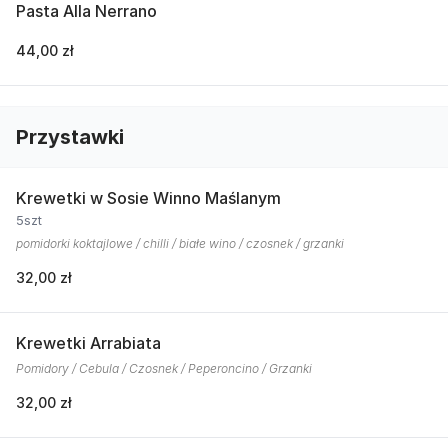
Pasta Alla Nerrano
44,00 zł
Przystawki
Krewetki w Sosie Winno Maślanym
5szt
pomidorki koktajlowe / chilli / białe wino / czosnek / grzanki
32,00 zł
Krewetki Arrabiata
Pomidory / Cebula / Czosnek / Peperoncino / Grzanki
32,00 zł