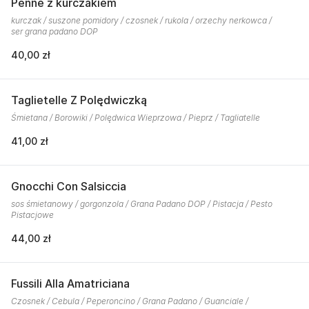
Penne z kurczakiem
kurczak / suszone pomidory / czosnek / rukola / orzechy nerkowca /
ser grana padano DOP
40,00 zł
Taglietelle Z Polędwiczką
Śmietana / Borowiki / Polędwica Wieprzowa / Pieprz / Tagliatelle
41,00 zł
Gnocchi Con Salsiccia
sos śmietanowy / gorgonzola / Grana Padano DOP / Pistacja / Pesto
Pistacjowe
44,00 zł
Fussili Alla Amatriciana
Czosnek / Cebula / Peperoncino / Grana Padano / Guanciale /