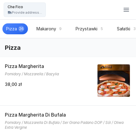
Restauracja Che Fico - włoska pizza, kuchnia włoska - Che Fico
Che Fico
Provide address...
Pizza
Makarony
Przystawki
Sałatki
26
9
5
3
Pizza
Pizza Margherita
Pomidory / Mozzarella / Bazylia
38,00 zł
Pizza Margherita Di Bufala
Pomidory / Mozzarella Di Bufala / Ser Grana Padano DOP / Sól / Oliwa
Extra Vergine