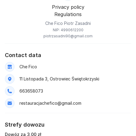
Privacy policy
Regulations
Che Fico Piotr Zasadni
NIP: 4990612200
piotrzasadni90@gmail.com
Contact data
Che Fico
11 Listopada 3, Ostrowiec Świętokrzyski
663658073
restauracjachefico@gmail.com
Strefy dowozu
Dowóz za 3,00 zł