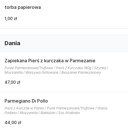
torba papierowa
1,00 zł
Dania
Zapiekana Pierś z kurczaka w Parmezanie
Puree Parmezanowe/Truflowe / Pierś Z Kurczaka 180g / Szynka /
Mozzarella / Warzywa Grillowane / Beszamel Parmezanowy
47,00 zł
Parmegiano Di Pollo
Pierś z Kurczak w Panko / Purre Parmezanowe/Truflowe / Grana
Padano / Mozzarella / Bakłażan / Sos Arrabiata
44,00 zł