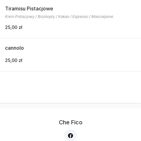
Tiramisu Pistacjowe
Krem Pistacjowy / Biszkopty / Kakao / Espresso / Mascarpone
25,00 zł
cannolo
25,00 zł
Che Fico