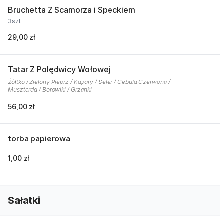
Bruchetta Z Scamorza i Speckiem
3szt
29,00 zł
Tatar Z Polędwicy Wołowej
Żółtko / Zielony Pieprz / Kapary / Seler / Cebula Czerwona /
Musztarda / Borowiki / Grzanki
56,00 zł
torba papierowa
1,00 zł
Sałatki