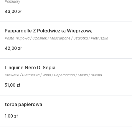
Pomidory
43,00 zł
Pappardelle Z Polędwiczką Wieprzową
Pasta Truflowa / Czosnek / Mascarpone / Szalotka / Pietruszka
42,00 zł
Linquine Nero Di Sepia
Krewetki / Pietruszka / Wino / Peperoncino / Masło / Rukola
51,00 zł
torba papierowa
1,00 zł