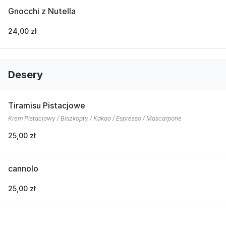
Gnocchi z Nutella
24,00 zł
Desery
Tiramisu Pistacjowe
Krem Pistacjowy / Biszkopty / Kakao / Espresso / Mascarpone
25,00 zł
cannolo
25,00 zł