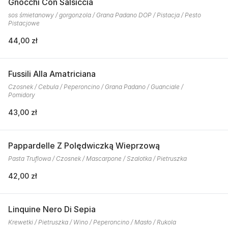
Gnocchi Con Salsiccia
sos śmietanowy / gorgonzola / Grana Padano DOP / Pistacja / Pesto
Pistacjowe
44,00 zł
Fussili Alla Amatriciana
Czosnek / Cebula / Peperoncino / Grana Padano / Guanciale /
Pomidory
43,00 zł
Pappardelle Z Polędwiczką Wieprzową
Pasta Truflowa / Czosnek / Mascarpone / Szalotka / Pietruszka
42,00 zł
Linquine Nero Di Sepia
Krewetki / Pietruszka / Wino / Peperoncino / Masło / Rukola