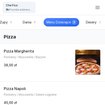
Restauracja Che Fico - włoska pizza, kuchnia włoska - Che Fico
Che Fico
Provide address...
Zupy
Dania
Menu Dziecięce
Desery
4
8
3
2
Pizza
Pizza Margherita
Pomidory / Mozzarella / Bazylia
38,00 zł
Pizza Napoli
Pomidory / Mozzarella / Salami Łagodne
45,00 zł