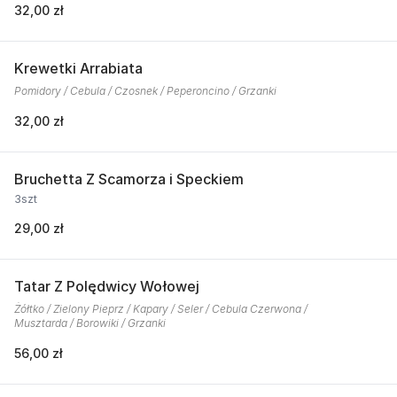
32,00 zł
Krewetki Arrabiata
Pomidory / Cebula / Czosnek / Peperoncino / Grzanki
32,00 zł
Bruchetta Z Scamorza i Speckiem
3szt
29,00 zł
Tatar Z Polędwicy Wołowej
Żółtko / Zielony Pieprz / Kapary / Seler / Cebula Czerwona /
Musztarda / Borowiki / Grzanki
56,00 zł