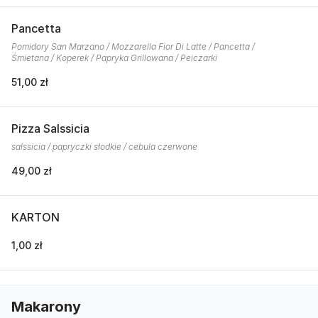
Pancetta
Pomidory San Marzano / Mozzarella Fior Di Latte / Pancetta /
Śmietana / Koperek / Papryka Grillowana / Peiczarki
51,00 zł
Pizza Salssicia
salssicia / papryczki słodkie / cebula czerwone
49,00 zł
KARTON
1,00 zł
Makarony