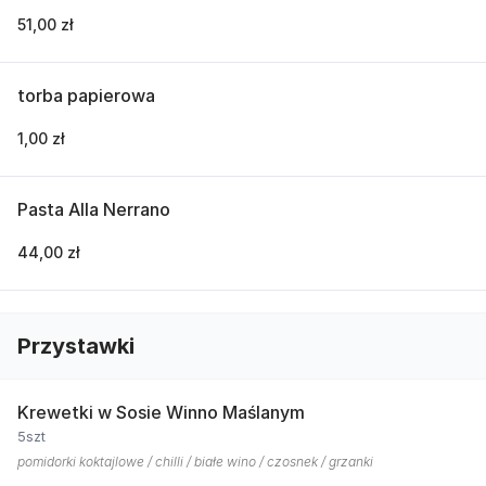
51,00 zł
torba papierowa
1,00 zł
Pasta Alla Nerrano
44,00 zł
Przystawki
Krewetki w Sosie Winno Maślanym
5szt
pomidorki koktajlowe / chilli / białe wino / czosnek / grzanki