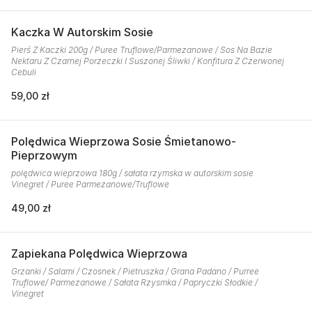
Kaczka W Autorskim Sosie
Pierś Z Kaczki 200g / Puree Truflowe/Parmezanowe / Sos Na Bazie
Nektaru Z Czarnej Porzeczki I Suszonej Śliwki / Konfitura Z Czerwonej
Cebuli
59,00 zł
Polędwica Wieprzowa Sosie Śmietanowo-
Pieprzowym
polędwica wieprzowa 180g / sałata rzymska w autorskim sosie
Vinegret / Puree Parmezanowe/Truflowe
49,00 zł
Zapiekana Polędwica Wieprzowa
Grzanki / Salami / Czosnek / Pietruszka / Grana Padano / Purree
Truflowe/ Parmezanowe / Sałata Rzysmka / Papryczki Słodkie /
Vinegret