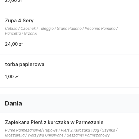
27,00 zł
Zupa 4 Sery
Cebula / Czosnek / Taleggio / Grana Padano / Pecorino Romano /
Pancetta / Grzanki
24,00 zł
torba papierowa
1,00 zł
Dania
Zapiekana Pierś z kurczaka w Parmezanie
Puree Parmezanowe/Truflowe / Pierś Z Kurczaka 180g / Szynka /
Mozzarella / Warzywa Grillowane / Beszamel Parmezanowy