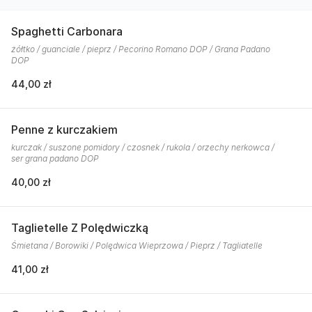
Spaghetti Carbonara
żółtko / guanciale / pieprz / Pecorino Romano DOP / Grana Padano
DOP
44,00 zł
Penne z kurczakiem
kurczak / suszone pomidory / czosnek / rukola / orzechy nerkowca /
ser grana padano DOP
40,00 zł
Taglietelle Z Polędwiczką
Śmietana / Borowiki / Polędwica Wieprzowa / Pieprz / Tagliatelle
41,00 zł