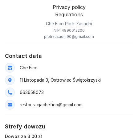
Privacy policy
Regulations
Che Fico Piotr Zasadni
NIP: 4990612200
piotrzasadni90@gmail.com
Contact data
Che Fico
11 Listopada 3, Ostrowiec Świętokrzyski
663658073
restauracjachefico@gmail.com
Strefy dowozu
Dowóz za 3,00 zł