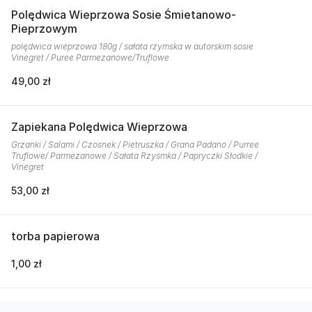
Polędwica Wieprzowa Sosie Śmietanowo-
Pieprzowym
polędwica wieprzowa 180g / sałata rzymska w autorskim sosie
Vinegret / Puree Parmezanowe/Truflowe
49,00 zł
Zapiekana Polędwica Wieprzowa
Grzanki / Salami / Czosnek / Pietruszka / Grana Padano / Purree
Truflowe/ Parmezanowe / Sałata Rzysmka / Papryczki Słodkie /
Vinegret
53,00 zł
torba papierowa
1,00 zł