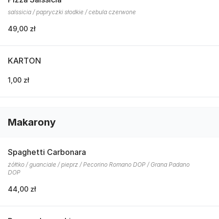
salssicia / papryczki słodkie / cebula czerwone
49,00 zł
KARTON
1,00 zł
Makarony
Spaghetti Carbonara
żółtko / guanciale / pieprz / Pecorino Romano DOP / Grana Padano
DOP
44,00 zł