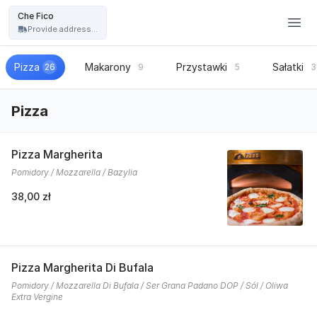
Restauracja Che Fico - włoska pizza, kuchnia włoska - Che Fico
Che Fico
Provide address...
Pizza
Makarony
Przystawki
Sałatki
26
9
5
3
Pizza
Pizza Margherita
Pomidory / Mozzarella / Bazylia
38,00 zł
Pizza Margherita Di Bufala
Pomidory / Mozzarella Di Bufala / Ser Grana Padano DOP / Sól / Oliwa
Extra Vergine