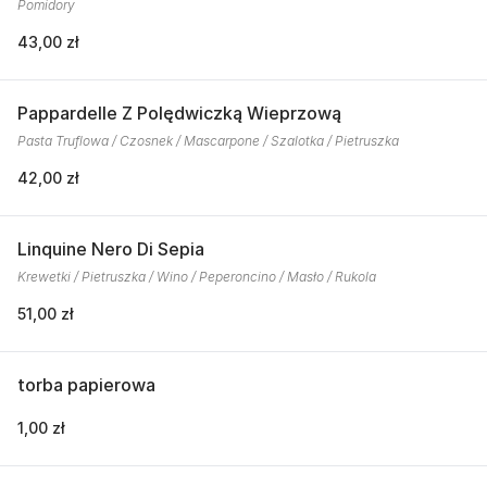
Pomidory
43,00 zł
Pappardelle Z Polędwiczką Wieprzową
Pasta Truflowa / Czosnek / Mascarpone / Szalotka / Pietruszka
42,00 zł
Linquine Nero Di Sepia
Krewetki / Pietruszka / Wino / Peperoncino / Masło / Rukola
51,00 zł
torba papierowa
1,00 zł