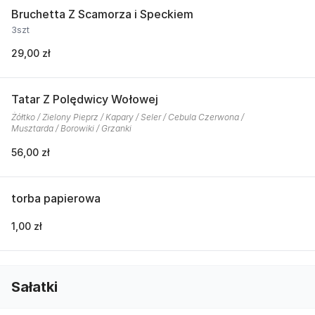
Bruchetta Z Scamorza i Speckiem
3szt
29,00 zł
Tatar Z Polędwicy Wołowej
Żółtko / Zielony Pieprz / Kapary / Seler / Cebula Czerwona /
Musztarda / Borowiki / Grzanki
56,00 zł
torba papierowa
1,00 zł
Sałatki