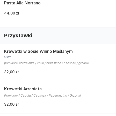
Pasta Alla Nerrano
44,00 zł
Przystawki
Krewetki w Sosie Winno Maślanym
5szt
pomidorki koktajlowe / chilli / białe wino / czosnek / grzanki
32,00 zł
Krewetki Arrabiata
Pomidory / Cebula / Czosnek / Peperoncino / Grzanki
32,00 zł