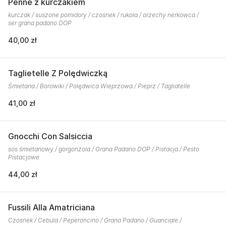
Penne z kurczakiem
kurczak / suszone pomidory / czosnek / rukola / orzechy nerkowca /
ser grana padano DOP
40,00 zł
Taglietelle Z Polędwiczką
Śmietana / Borowiki / Polędwica Wieprzowa / Pieprz / Tagliatelle
41,00 zł
Gnocchi Con Salsiccia
sos śmietanowy / gorgonzola / Grana Padano DOP / Pistacja / Pesto
Pistacjowe
44,00 zł
Fussili Alla Amatriciana
Czosnek / Cebula / Peperoncino / Grana Padano / Guanciale /