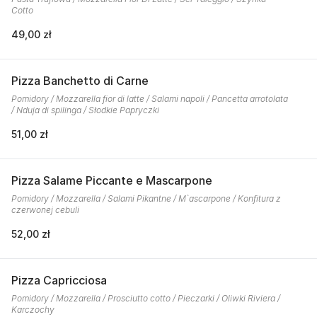
Cotto
49,00 zł
Pizza Banchetto di Carne
Pomidory / Mozzarella fior di latte / Salami napoli / Pancetta arrotolata
/ Nduja di spilinga / Słodkie Papryczki
51,00 zł
Pizza Salame Piccante e Mascarpone
Pomidory / Mozzarella / Salami Pikantne / M`ascarpone / Konfitura z
czerwonej cebuli
52,00 zł
Pizza Capricciosa
Pomidory / Mozzarella / Prosciutto cotto / Pieczarki / Oliwki Riviera /
Karczochy