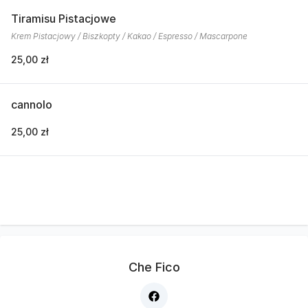
Tiramisu Pistacjowe
Krem Pistacjowy / Biszkopty / Kakao / Espresso / Mascarpone
25,00 zł
cannolo
25,00 zł
Che Fico