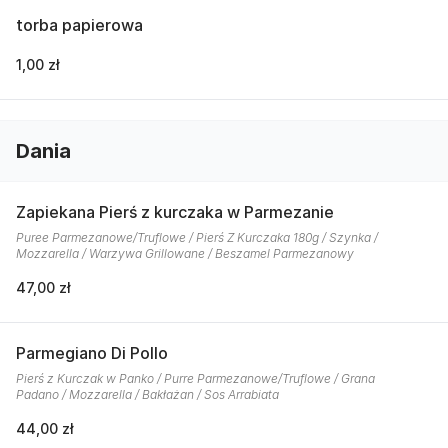
torba papierowa
1,00 zł
Dania
Zapiekana Pierś z kurczaka w Parmezanie
Puree Parmezanowe/Truflowe / Pierś Z Kurczaka 180g / Szynka /
Mozzarella / Warzywa Grillowane / Beszamel Parmezanowy
47,00 zł
Parmegiano Di Pollo
Pierś z Kurczak w Panko / Purre Parmezanowe/Truflowe / Grana
Padano / Mozzarella / Bakłażan / Sos Arrabiata
44,00 zł