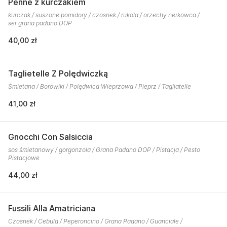
Penne z kurczakiem
kurczak / suszone pomidory / czosnek / rukola / orzechy nerkowca /
ser grana padano DOP
40,00 zł
Taglietelle Z Polędwiczką
Śmietana / Borowiki / Polędwica Wieprzowa / Pieprz / Tagliatelle
41,00 zł
Gnocchi Con Salsiccia
sos śmietanowy / gorgonzola / Grana Padano DOP / Pistacja / Pesto
Pistacjowe
44,00 zł
Fussili Alla Amatriciana
Czosnek / Cebula / Peperoncino / Grana Padano / Guanciale /