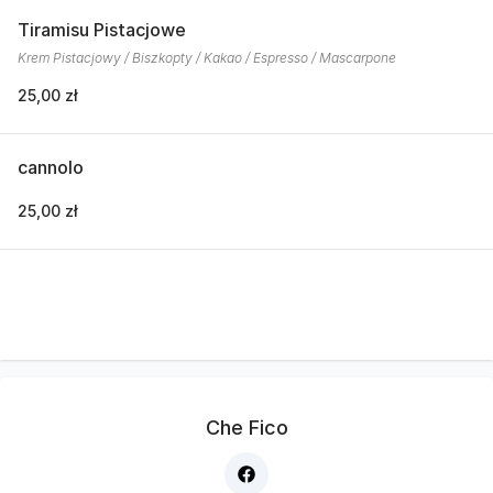
Tiramisu Pistacjowe
Krem Pistacjowy / Biszkopty / Kakao / Espresso / Mascarpone
25,00 zł
cannolo
25,00 zł
Che Fico