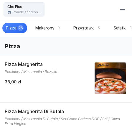
Restauracja Che Fico - włoska pizza, kuchnia włoska - Che Fico
Che Fico
Provide address...
Pizza
Makarony
Przystawki
Sałatki
26
9
5
3
Pizza
Pizza Margherita
Pomidory / Mozzarella / Bazylia
38,00 zł
Pizza Margherita Di Bufala
Pomidory / Mozzarella Di Bufala / Ser Grana Padano DOP / Sól / Oliwa
Extra Vergine