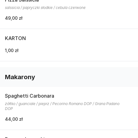
salssicia / papryczki słodkie / cebula czerwone
49,00 zł
KARTON
1,00 zł
Makarony
Spaghetti Carbonara
żółtko / guanciale / pieprz / Pecorino Romano DOP / Grana Padano
DOP
44,00 zł