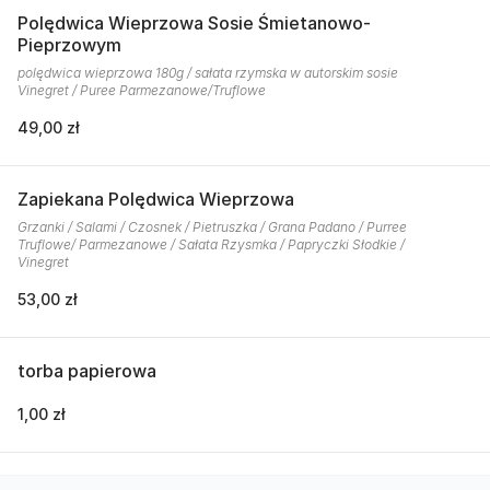
Polędwica Wieprzowa Sosie Śmietanowo-
Pieprzowym
polędwica wieprzowa 180g / sałata rzymska w autorskim sosie
Vinegret / Puree Parmezanowe/Truflowe
49,00 zł
Zapiekana Polędwica Wieprzowa
Grzanki / Salami / Czosnek / Pietruszka / Grana Padano / Purree
Truflowe/ Parmezanowe / Sałata Rzysmka / Papryczki Słodkie /
Vinegret
53,00 zł
torba papierowa
1,00 zł