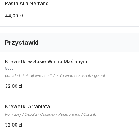
Pasta Alla Nerrano
44,00 zł
Przystawki
Krewetki w Sosie Winno Maślanym
5szt
pomidorki koktajlowe / chilli / białe wino / czosnek / grzanki
32,00 zł
Krewetki Arrabiata
Pomidory / Cebula / Czosnek / Peperoncino / Grzanki
32,00 zł