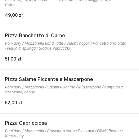
Cotto
49,00 zł
Pizza Banchetto di Carne
Pomidory / Mozzarella fior di latte / Salami napoli / Pancetta arrotolata
/ Nduja di spilinga / Słodkie Papryczki
51,00 zł
Pizza Salame Piccante e Mascarpone
Pomidory / Mozzarella / Salami Pikantne / M`ascarpone / Konfitura z
czerwonej cebuli
52,00 zł
Pizza Capricciosa
Pomidory / Mozzarella / Prosciutto cotto / Pieczarki / Oliwki Riviera /
Karczochy