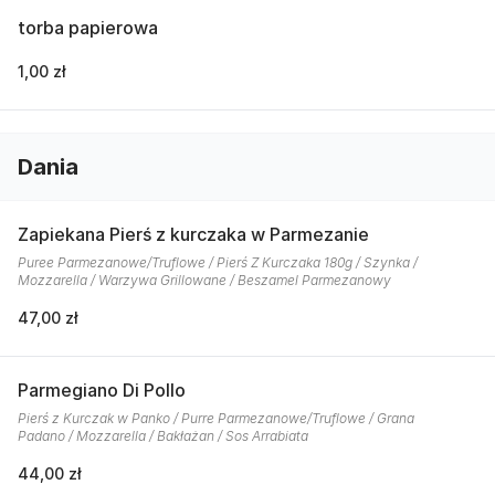
torba papierowa
1,00 zł
Dania
Zapiekana Pierś z kurczaka w Parmezanie
Puree Parmezanowe/Truflowe / Pierś Z Kurczaka 180g / Szynka /
Mozzarella / Warzywa Grillowane / Beszamel Parmezanowy
47,00 zł
Parmegiano Di Pollo
Pierś z Kurczak w Panko / Purre Parmezanowe/Truflowe / Grana
Padano / Mozzarella / Bakłażan / Sos Arrabiata
44,00 zł