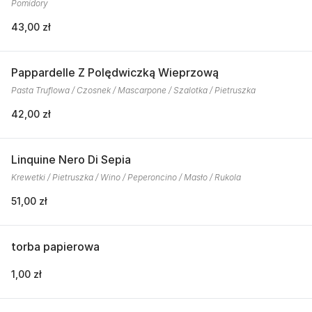
Pomidory
43,00 zł
Pappardelle Z Polędwiczką Wieprzową
Pasta Truflowa / Czosnek / Mascarpone / Szalotka / Pietruszka
42,00 zł
Linquine Nero Di Sepia
Krewetki / Pietruszka / Wino / Peperoncino / Masło / Rukola
51,00 zł
torba papierowa
1,00 zł