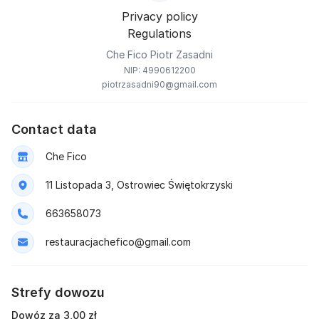
Privacy policy
Regulations
Che Fico Piotr Zasadni
NIP: 4990612200
piotrzasadni90@gmail.com
Contact data
Che Fico
11 Listopada 3, Ostrowiec Świętokrzyski
663658073
restauracjachefico@gmail.com
Strefy dowozu
Dowóz za 3,00 zł