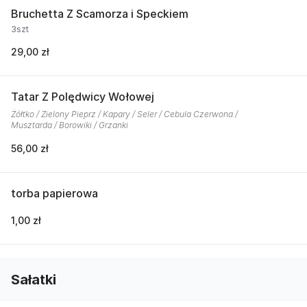
Bruchetta Z Scamorza i Speckiem
3szt
29,00 zł
Tatar Z Polędwicy Wołowej
Żółtko / Zielony Pieprz / Kapary / Seler / Cebula Czerwona /
Musztarda / Borowiki / Grzanki
56,00 zł
torba papierowa
1,00 zł
Sałatki