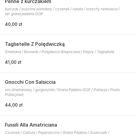
Penne z kurczakiem
kurczak / suszone pomidory / czosnek / rukola / orzechy nerkowca /
ser grana padano DOP
40,00 zł
Taglietelle Z Polędwiczką
Śmietana / Borowiki / Polędwica Wieprzowa / Pieprz / Tagliatelle
41,00 zł
Gnocchi Con Salsiccia
sos śmietanowy / gorgonzola / Grana Padano DOP / Pistacja / Pesto
Pistacjowe
44,00 zł
Fussili Alla Amatriciana
Czosnek / Cebula / Peperoncino / Grana Padano / Guanciale /