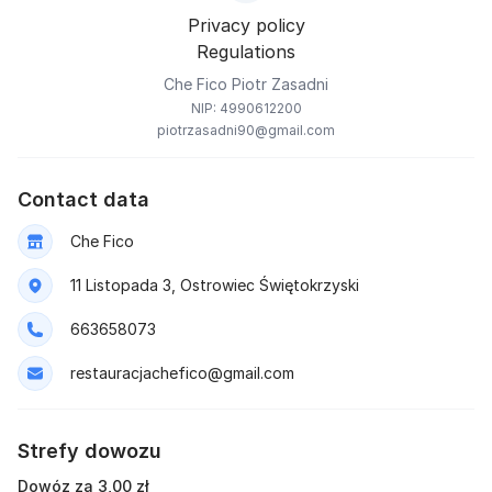
Privacy policy
Regulations
Che Fico Piotr Zasadni
NIP: 4990612200
piotrzasadni90@gmail.com
Contact data
Che Fico
11 Listopada 3, Ostrowiec Świętokrzyski
663658073
restauracjachefico@gmail.com
Strefy dowozu
Dowóz za 3,00 zł