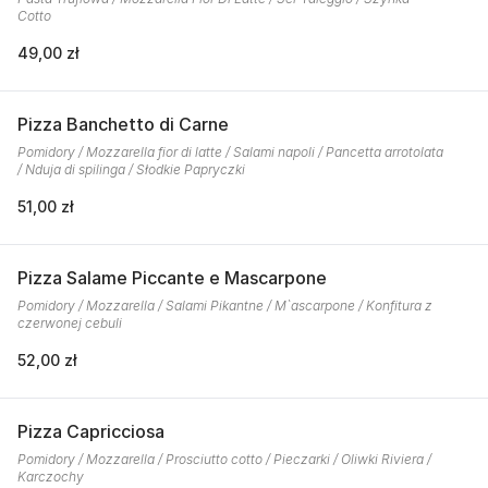
Cotto
49,00 zł
Pizza Banchetto di Carne
Pomidory / Mozzarella fior di latte / Salami napoli / Pancetta arrotolata
/ Nduja di spilinga / Słodkie Papryczki
51,00 zł
Pizza Salame Piccante e Mascarpone
Pomidory / Mozzarella / Salami Pikantne / M`ascarpone / Konfitura z
czerwonej cebuli
52,00 zł
Pizza Capricciosa
Pomidory / Mozzarella / Prosciutto cotto / Pieczarki / Oliwki Riviera /
Karczochy