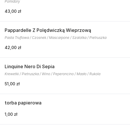
Pomidory
43,00 zł
Pappardelle Z Polędwiczką Wieprzową
Pasta Truflowa / Czosnek / Mascarpone / Szalotka / Pietruszka
42,00 zł
Linquine Nero Di Sepia
Krewetki / Pietruszka / Wino / Peperoncino / Masło / Rukola
51,00 zł
torba papierowa
1,00 zł