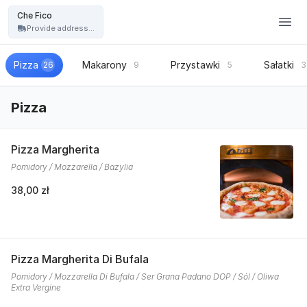
Restauracja Che Fico - włoska pizza, kuchnia włoska - Che Fico
Che Fico
Provide address...
Pizza
Makarony
Przystawki
Sałatki
26
9
5
3
Pizza
Pizza Margherita
Pomidory / Mozzarella / Bazylia
38,00 zł
Pizza Margherita Di Bufala
Pomidory / Mozzarella Di Bufala / Ser Grana Padano DOP / Sól / Oliwa
Extra Vergine