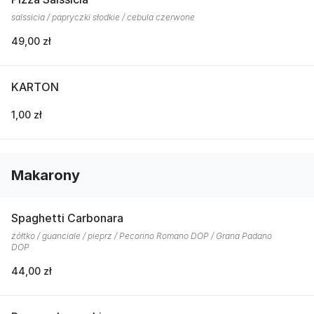
salssicia / papryczki słodkie / cebula czerwone
49,00 zł
KARTON
1,00 zł
Makarony
Spaghetti Carbonara
żółtko / guanciale / pieprz / Pecorino Romano DOP / Grana Padano
DOP
44,00 zł