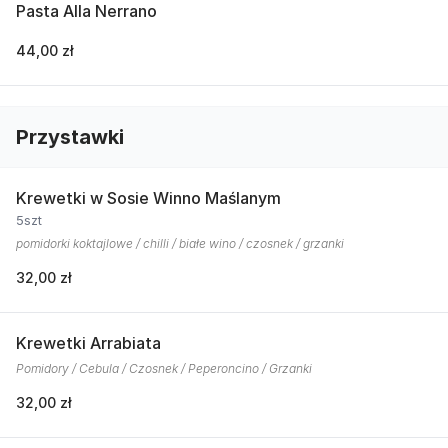
Pasta Alla Nerrano
44,00 zł
Przystawki
Krewetki w Sosie Winno Maślanym
5szt
pomidorki koktajlowe / chilli / białe wino / czosnek / grzanki
32,00 zł
Krewetki Arrabiata
Pomidory / Cebula / Czosnek / Peperoncino / Grzanki
32,00 zł