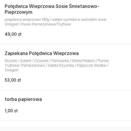
Polędwica Wieprzowa Sosie Śmietanowo-
Pieprzowym
polędwica wieprzowa 180g / sałata rzymska w autorskim sosie
Vinegret / Puree Parmezanowe/Truflowe
49,00 zł
Zapiekana Polędwica Wieprzowa
Grzanki / Salami / Czosnek / Pietruszka / Grana Padano / Purree
Truflowe/ Parmezanowe / Sałata Rzysmka / Papryczki Słodkie /
Vinegret
53,00 zł
torba papierowa
1,00 zł