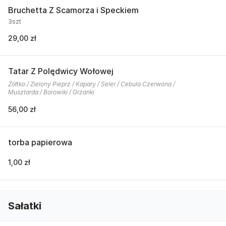
Bruchetta Z Scamorza i Speckiem
3szt
29,00 zł
Tatar Z Polędwicy Wołowej
Żółtko / Zielony Pieprz / Kapary / Seler / Cebula Czerwona /
Musztarda / Borowiki / Grzanki
56,00 zł
torba papierowa
1,00 zł
Sałatki