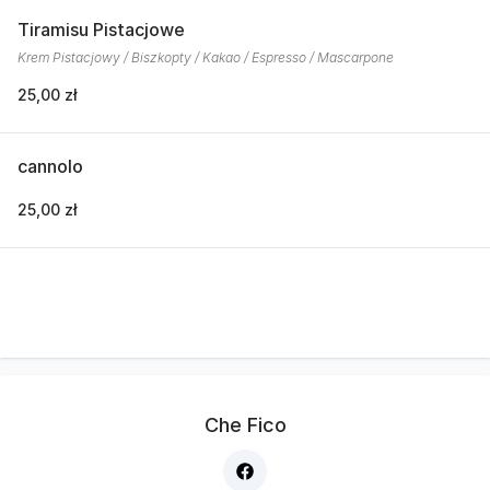
Tiramisu Pistacjowe
Krem Pistacjowy / Biszkopty / Kakao / Espresso / Mascarpone
25,00 zł
cannolo
25,00 zł
Che Fico