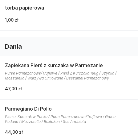
torba papierowa
1,00 zł
Dania
Zapiekana Pierś z kurczaka w Parmezanie
Puree Parmezanowe/Truflowe / Pierś Z Kurczaka 180g / Szynka /
Mozzarella / Warzywa Grillowane / Beszamel Parmezanowy
47,00 zł
Parmegiano Di Pollo
Pierś z Kurczak w Panko / Purre Parmezanowe/Truflowe / Grana
Padano / Mozzarella / Bakłażan / Sos Arrabiata
44,00 zł