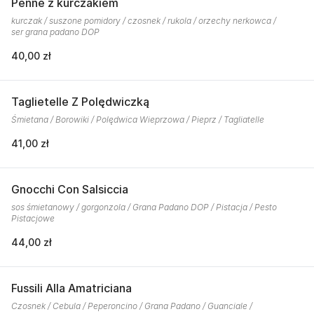
Penne z kurczakiem
kurczak / suszone pomidory / czosnek / rukola / orzechy nerkowca /
ser grana padano DOP
40,00 zł
Taglietelle Z Polędwiczką
Śmietana / Borowiki / Polędwica Wieprzowa / Pieprz / Tagliatelle
41,00 zł
Gnocchi Con Salsiccia
sos śmietanowy / gorgonzola / Grana Padano DOP / Pistacja / Pesto
Pistacjowe
44,00 zł
Fussili Alla Amatriciana
Czosnek / Cebula / Peperoncino / Grana Padano / Guanciale /