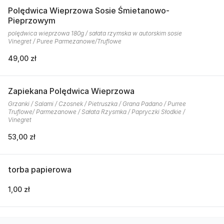
Polędwica Wieprzowa Sosie Śmietanowo-
Pieprzowym
polędwica wieprzowa 180g / sałata rzymska w autorskim sosie
Vinegret / Puree Parmezanowe/Truflowe
49,00 zł
Zapiekana Polędwica Wieprzowa
Grzanki / Salami / Czosnek / Pietruszka / Grana Padano / Purree
Truflowe/ Parmezanowe / Sałata Rzysmka / Papryczki Słodkie /
Vinegret
53,00 zł
torba papierowa
1,00 zł