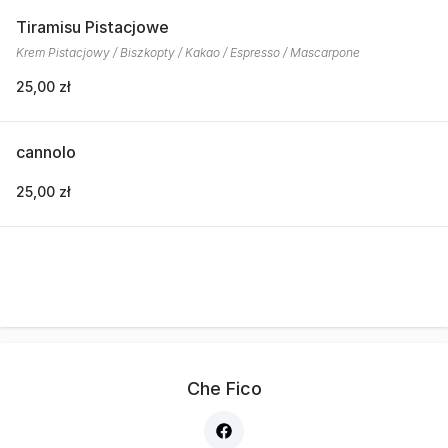
Tiramisu Pistacjowe
Krem Pistacjowy / Biszkopty / Kakao / Espresso / Mascarpone
25,00 zł
cannolo
25,00 zł
Che Fico