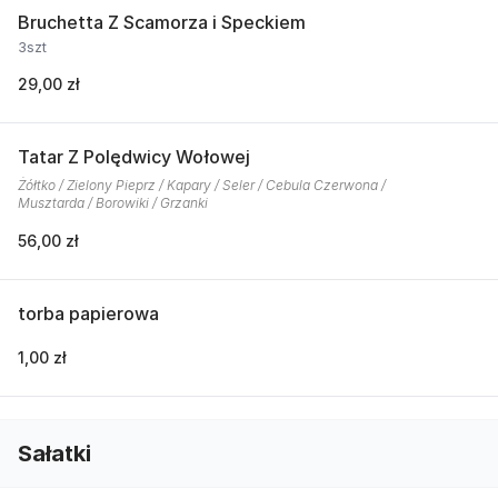
Bruchetta Z Scamorza i Speckiem
3szt
29,00 zł
Tatar Z Polędwicy Wołowej
Żółtko / Zielony Pieprz / Kapary / Seler / Cebula Czerwona /
Musztarda / Borowiki / Grzanki
56,00 zł
torba papierowa
1,00 zł
Sałatki