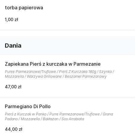
torba papierowa
1,00 zł
Dania
Zapiekana Pierś z kurczaka w Parmezanie
Puree Parmezanowe/Truflowe / Pierś Z Kurczaka 180g / Szynka /
Mozzarella / Warzywa Grillowane / Beszamel Parmezanowy
47,00 zł
Parmegiano Di Pollo
Pierś z Kurczak w Panko / Purre Parmezanowe/Truflowe / Grana
Padano / Mozzarella / Bakłażan / Sos Arrabiata
44,00 zł