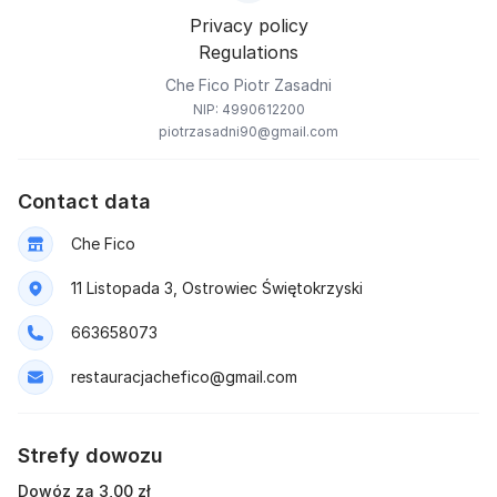
Privacy policy
Regulations
Che Fico Piotr Zasadni
NIP: 4990612200
piotrzasadni90@gmail.com
Contact data
Che Fico
11 Listopada 3, Ostrowiec Świętokrzyski
663658073
restauracjachefico@gmail.com
Strefy dowozu
Dowóz za 3,00 zł