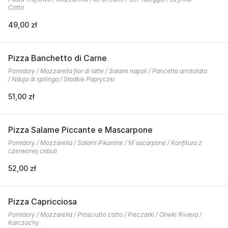
Cotto
49,00 zł
Pizza Banchetto di Carne
Pomidory / Mozzarella fior di latte / Salami napoli / Pancetta arrotolata
/ Nduja di spilinga / Słodkie Papryczki
51,00 zł
Pizza Salame Piccante e Mascarpone
Pomidory / Mozzarella / Salami Pikantne / M`ascarpone / Konfitura z
czerwonej cebuli
52,00 zł
Pizza Capricciosa
Pomidory / Mozzarella / Prosciutto cotto / Pieczarki / Oliwki Riviera /
Karczochy