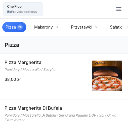
Restauracja Che Fico - włoska pizza, kuchnia włoska - Che Fico
Che Fico
Provide address...
Pizza
Makarony
Przystawki
Sałatki
26
9
5
3
Pizza
Pizza Margherita
Pomidory / Mozzarella / Bazylia
38,00 zł
Pizza Margherita Di Bufala
Pomidory / Mozzarella Di Bufala / Ser Grana Padano DOP / Sól / Oliwa
Extra Vergine