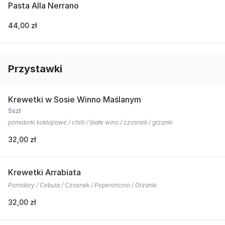
Pasta Alla Nerrano
44,00 zł
Przystawki
Krewetki w Sosie Winno Maślanym
5szt
pomidorki koktajlowe / chilli / białe wino / czosnek / grzanki
32,00 zł
Krewetki Arrabiata
Pomidory / Cebula / Czosnek / Peperoncino / Grzanki
32,00 zł