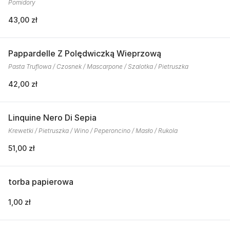
Pomidory
43,00 zł
Pappardelle Z Polędwiczką Wieprzową
Pasta Truflowa / Czosnek / Mascarpone / Szalotka / Pietruszka
42,00 zł
Linquine Nero Di Sepia
Krewetki / Pietruszka / Wino / Peperoncino / Masło / Rukola
51,00 zł
torba papierowa
1,00 zł