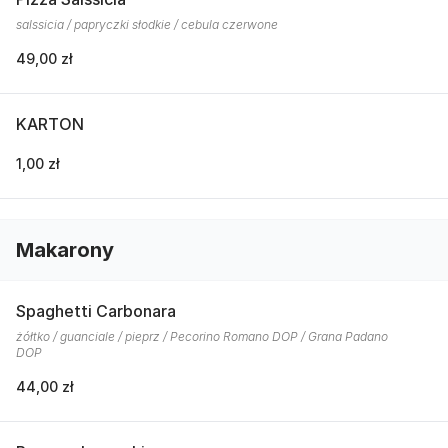
salssicia / papryczki słodkie / cebula czerwone
49,00 zł
KARTON
1,00 zł
Makarony
Spaghetti Carbonara
żółtko / guanciale / pieprz / Pecorino Romano DOP / Grana Padano
DOP
44,00 zł