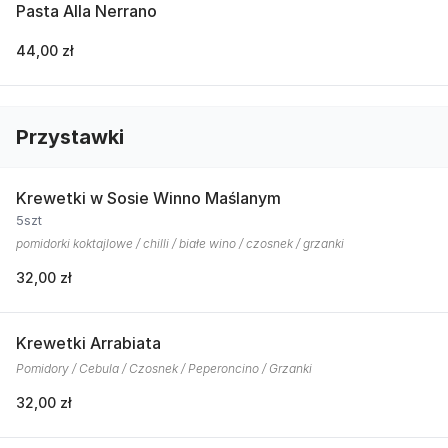
Pasta Alla Nerrano
44,00 zł
Przystawki
Krewetki w Sosie Winno Maślanym
5szt
pomidorki koktajlowe / chilli / białe wino / czosnek / grzanki
32,00 zł
Krewetki Arrabiata
Pomidory / Cebula / Czosnek / Peperoncino / Grzanki
32,00 zł