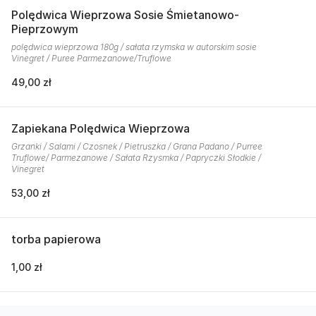
Polędwica Wieprzowa Sosie Śmietanowo-
Pieprzowym
polędwica wieprzowa 180g / sałata rzymska w autorskim sosie
Vinegret / Puree Parmezanowe/Truflowe
49,00 zł
Zapiekana Polędwica Wieprzowa
Grzanki / Salami / Czosnek / Pietruszka / Grana Padano / Purree
Truflowe/ Parmezanowe / Sałata Rzysmka / Papryczki Słodkie /
Vinegret
53,00 zł
torba papierowa
1,00 zł