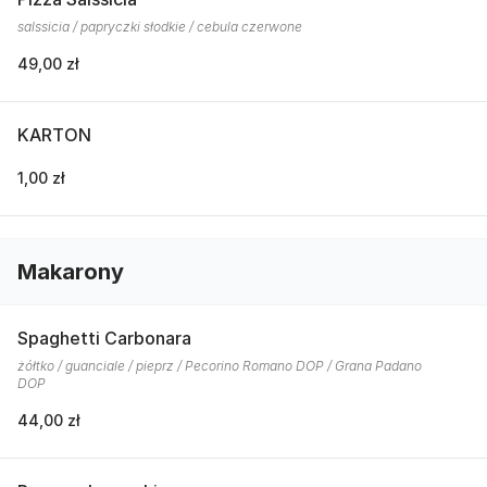
salssicia / papryczki słodkie / cebula czerwone
49,00 zł
KARTON
1,00 zł
Makarony
Spaghetti Carbonara
żółtko / guanciale / pieprz / Pecorino Romano DOP / Grana Padano
DOP
44,00 zł