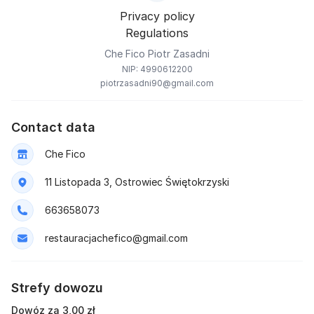
Privacy policy
Regulations
Che Fico Piotr Zasadni
NIP: 4990612200
piotrzasadni90@gmail.com
Contact data
Che Fico
11 Listopada 3, Ostrowiec Świętokrzyski
663658073
restauracjachefico@gmail.com
Strefy dowozu
Dowóz za 3,00 zł