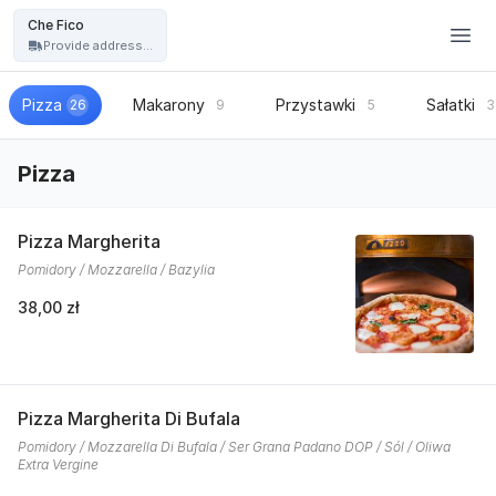
Restauracja Che Fico - włoska pizza, kuchnia włoska - Che Fico
Che Fico
Provide address...
Pizza
Makarony
Przystawki
Sałatki
26
9
5
3
Pizza
Pizza Margherita
Pomidory / Mozzarella / Bazylia
38,00 zł
Pizza Margherita Di Bufala
Pomidory / Mozzarella Di Bufala / Ser Grana Padano DOP / Sól / Oliwa
Extra Vergine