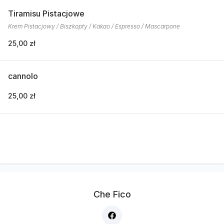
Tiramisu Pistacjowe
Krem Pistacjowy / Biszkopty / Kakao / Espresso / Mascarpone
25,00 zł
cannolo
25,00 zł
Che Fico