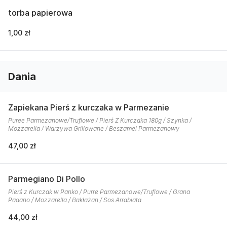
torba papierowa
1,00 zł
Dania
Zapiekana Pierś z kurczaka w Parmezanie
Puree Parmezanowe/Truflowe / Pierś Z Kurczaka 180g / Szynka /
Mozzarella / Warzywa Grillowane / Beszamel Parmezanowy
47,00 zł
Parmegiano Di Pollo
Pierś z Kurczak w Panko / Purre Parmezanowe/Truflowe / Grana
Padano / Mozzarella / Bakłażan / Sos Arrabiata
44,00 zł