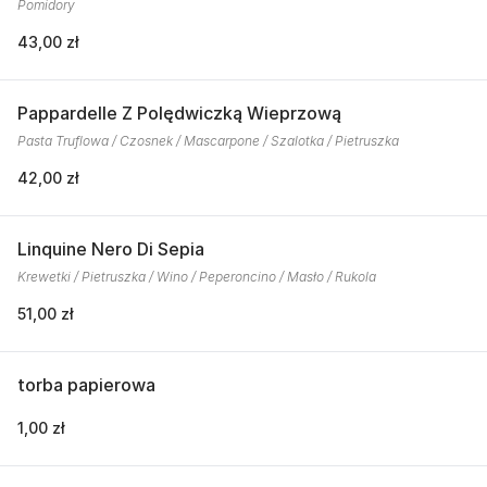
Pomidory
43,00 zł
Pappardelle Z Polędwiczką Wieprzową
Pasta Truflowa / Czosnek / Mascarpone / Szalotka / Pietruszka
42,00 zł
Linquine Nero Di Sepia
Krewetki / Pietruszka / Wino / Peperoncino / Masło / Rukola
51,00 zł
torba papierowa
1,00 zł