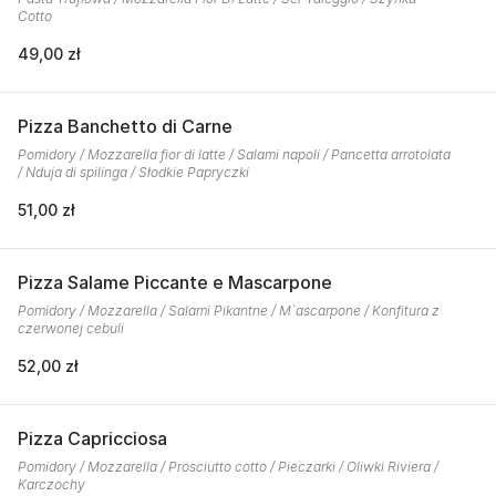
Cotto
49,00 zł
Pizza Banchetto di Carne
Pomidory / Mozzarella fior di latte / Salami napoli / Pancetta arrotolata
/ Nduja di spilinga / Słodkie Papryczki
51,00 zł
Pizza Salame Piccante e Mascarpone
Pomidory / Mozzarella / Salami Pikantne / M`ascarpone / Konfitura z
czerwonej cebuli
52,00 zł
Pizza Capricciosa
Pomidory / Mozzarella / Prosciutto cotto / Pieczarki / Oliwki Riviera /
Karczochy