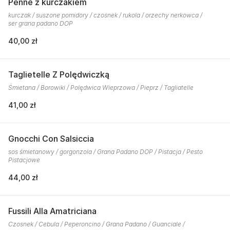
Penne z kurczakiem
kurczak / suszone pomidory / czosnek / rukola / orzechy nerkowca /
ser grana padano DOP
40,00 zł
Taglietelle Z Polędwiczką
Śmietana / Borowiki / Polędwica Wieprzowa / Pieprz / Tagliatelle
41,00 zł
Gnocchi Con Salsiccia
sos śmietanowy / gorgonzola / Grana Padano DOP / Pistacja / Pesto
Pistacjowe
44,00 zł
Fussili Alla Amatriciana
Czosnek / Cebula / Peperoncino / Grana Padano / Guanciale /