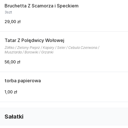
Bruchetta Z Scamorza i Speckiem
3szt
29,00 zł
Tatar Z Polędwicy Wołowej
Żółtko / Zielony Pieprz / Kapary / Seler / Cebula Czerwona /
Musztarda / Borowiki / Grzanki
56,00 zł
torba papierowa
1,00 zł
Sałatki