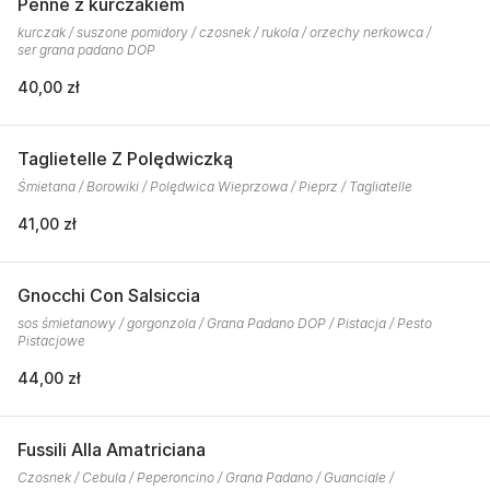
Penne z kurczakiem
kurczak / suszone pomidory / czosnek / rukola / orzechy nerkowca /
ser grana padano DOP
40,00 zł
Taglietelle Z Polędwiczką
Śmietana / Borowiki / Polędwica Wieprzowa / Pieprz / Tagliatelle
41,00 zł
Gnocchi Con Salsiccia
sos śmietanowy / gorgonzola / Grana Padano DOP / Pistacja / Pesto
Pistacjowe
44,00 zł
Fussili Alla Amatriciana
Czosnek / Cebula / Peperoncino / Grana Padano / Guanciale /