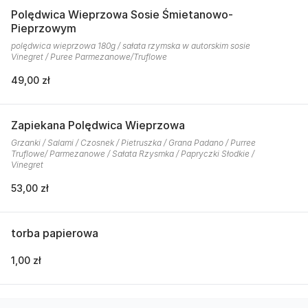
Polędwica Wieprzowa Sosie Śmietanowo-
Pieprzowym
polędwica wieprzowa 180g / sałata rzymska w autorskim sosie
Vinegret / Puree Parmezanowe/Truflowe
49,00 zł
Zapiekana Polędwica Wieprzowa
Grzanki / Salami / Czosnek / Pietruszka / Grana Padano / Purree
Truflowe/ Parmezanowe / Sałata Rzysmka / Papryczki Słodkie /
Vinegret
53,00 zł
torba papierowa
1,00 zł