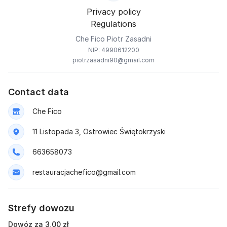
Privacy policy
Regulations
Che Fico Piotr Zasadni
NIP: 4990612200
piotrzasadni90@gmail.com
Contact data
Che Fico
11 Listopada 3, Ostrowiec Świętokrzyski
663658073
restauracjachefico@gmail.com
Strefy dowozu
Dowóz za 3,00 zł