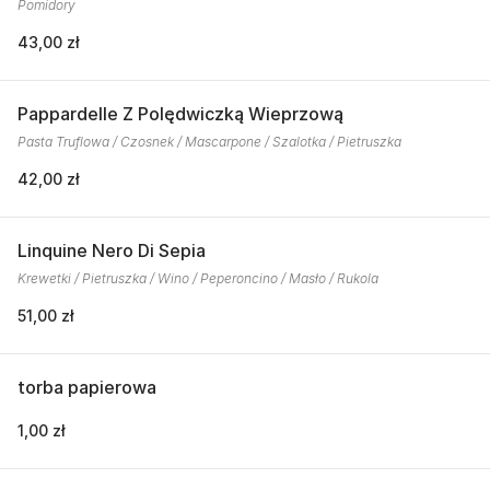
Pomidory
43,00 zł
Pappardelle Z Polędwiczką Wieprzową
Pasta Truflowa / Czosnek / Mascarpone / Szalotka / Pietruszka
42,00 zł
Linquine Nero Di Sepia
Krewetki / Pietruszka / Wino / Peperoncino / Masło / Rukola
51,00 zł
torba papierowa
1,00 zł