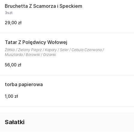
Bruchetta Z Scamorza i Speckiem
3szt
29,00 zł
Tatar Z Polędwicy Wołowej
Żółtko / Zielony Pieprz / Kapary / Seler / Cebula Czerwona /
Musztarda / Borowiki / Grzanki
56,00 zł
torba papierowa
1,00 zł
Sałatki