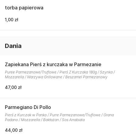
torba papierowa
1,00 zł
Dania
Zapiekana Pierś z kurczaka w Parmezanie
Puree Parmezanowe/Truflowe / Pierś Z Kurczaka 180g / Szynka /
Mozzarella / Warzywa Grillowane / Beszamel Parmezanowy
47,00 zł
Parmegiano Di Pollo
Pierś z Kurczak w Panko / Purre Parmezanowe/Truflowe / Grana
Padano / Mozzarella / Bakłażan / Sos Arrabiata
44,00 zł