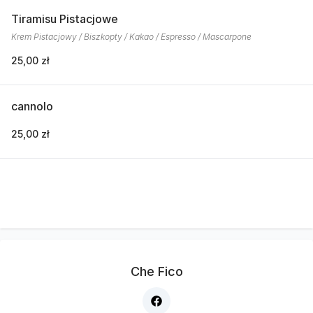
Tiramisu Pistacjowe
Krem Pistacjowy / Biszkopty / Kakao / Espresso / Mascarpone
25,00 zł
cannolo
25,00 zł
Che Fico