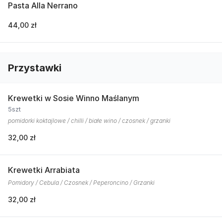
Pasta Alla Nerrano
44,00 zł
Przystawki
Krewetki w Sosie Winno Maślanym
5szt
pomidorki koktajlowe / chilli / białe wino / czosnek / grzanki
32,00 zł
Krewetki Arrabiata
Pomidory / Cebula / Czosnek / Peperoncino / Grzanki
32,00 zł