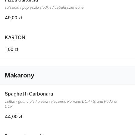
salssicia / papryczki słodkie / cebula czerwone
49,00 zł
KARTON
1,00 zł
Makarony
Spaghetti Carbonara
żółtko / guanciale / pieprz / Pecorino Romano DOP / Grana Padano
DOP
44,00 zł