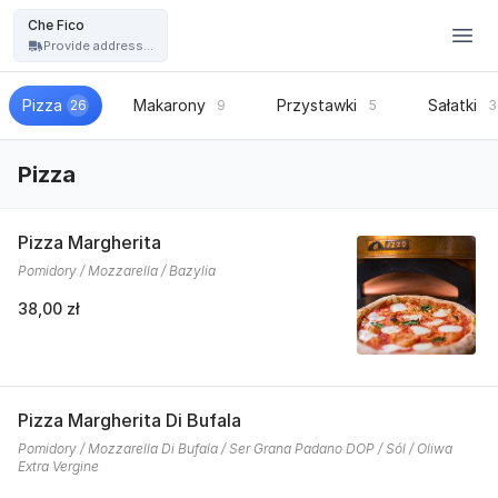
Restauracja Che Fico - włoska pizza, kuchnia włoska - Che Fico
Che Fico
Provide address...
Pizza
Makarony
Przystawki
Sałatki
26
9
5
3
Pizza
Pizza Margherita
Pomidory / Mozzarella / Bazylia
38,00 zł
Pizza Margherita Di Bufala
Pomidory / Mozzarella Di Bufala / Ser Grana Padano DOP / Sól / Oliwa
Extra Vergine