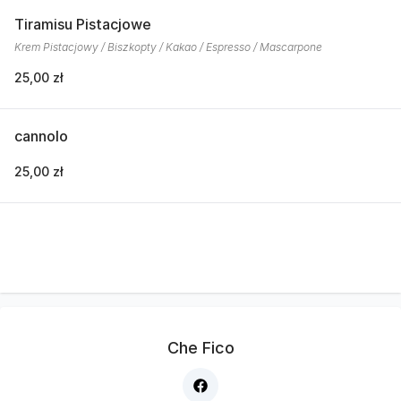
Tiramisu Pistacjowe
Krem Pistacjowy / Biszkopty / Kakao / Espresso / Mascarpone
25,00 zł
cannolo
25,00 zł
Che Fico