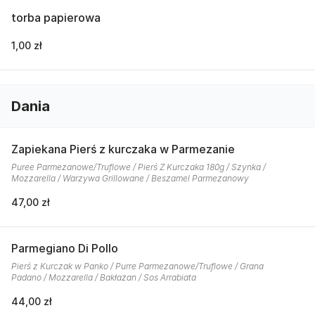
torba papierowa
1,00 zł
Dania
Zapiekana Pierś z kurczaka w Parmezanie
Puree Parmezanowe/Truflowe / Pierś Z Kurczaka 180g / Szynka /
Mozzarella / Warzywa Grillowane / Beszamel Parmezanowy
47,00 zł
Parmegiano Di Pollo
Pierś z Kurczak w Panko / Purre Parmezanowe/Truflowe / Grana
Padano / Mozzarella / Bakłażan / Sos Arrabiata
44,00 zł