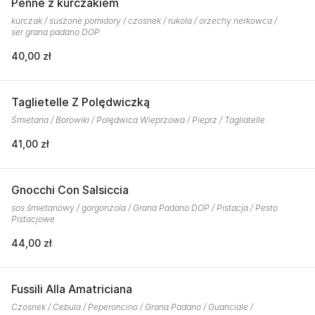
Penne z kurczakiem
kurczak / suszone pomidory / czosnek / rukola / orzechy nerkowca /
ser grana padano DOP
40,00 zł
Taglietelle Z Polędwiczką
Śmietana / Borowiki / Polędwica Wieprzowa / Pieprz / Tagliatelle
41,00 zł
Gnocchi Con Salsiccia
sos śmietanowy / gorgonzola / Grana Padano DOP / Pistacja / Pesto
Pistacjowe
44,00 zł
Fussili Alla Amatriciana
Czosnek / Cebula / Peperoncino / Grana Padano / Guanciale /