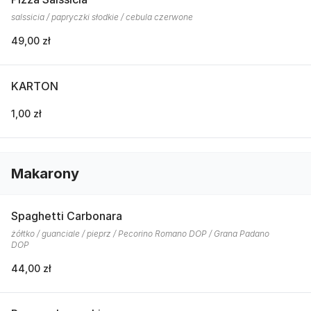
salssicia / papryczki słodkie / cebula czerwone
49,00 zł
KARTON
1,00 zł
Makarony
Spaghetti Carbonara
żółtko / guanciale / pieprz / Pecorino Romano DOP / Grana Padano
DOP
44,00 zł