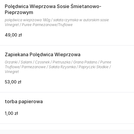
Polędwica Wieprzowa Sosie Śmietanowo-
Pieprzowym
polędwica wieprzowa 180g / sałata rzymska w autorskim sosie
Vinegret / Puree Parmezanowe/Truflowe
49,00 zł
Zapiekana Polędwica Wieprzowa
Grzanki / Salami / Czosnek / Pietruszka / Grana Padano / Purree
Truflowe/ Parmezanowe / Sałata Rzysmka / Papryczki Słodkie /
Vinegret
53,00 zł
torba papierowa
1,00 zł