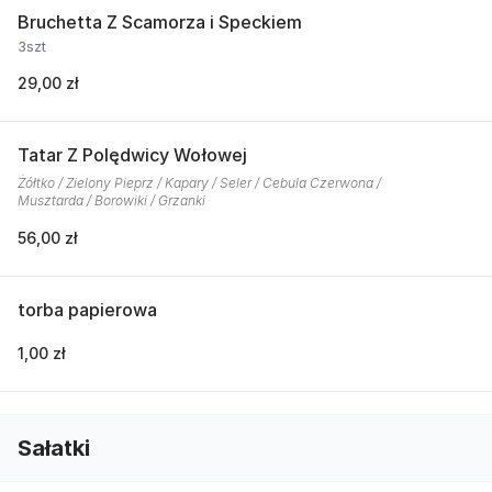
Bruchetta Z Scamorza i Speckiem
3szt
29,00 zł
Tatar Z Polędwicy Wołowej
Żółtko / Zielony Pieprz / Kapary / Seler / Cebula Czerwona /
Musztarda / Borowiki / Grzanki
56,00 zł
torba papierowa
1,00 zł
Sałatki