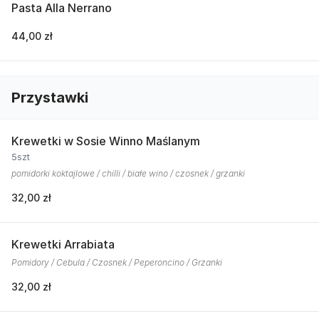
Pasta Alla Nerrano
44,00 zł
Przystawki
Krewetki w Sosie Winno Maślanym
5szt
pomidorki koktajlowe / chilli / białe wino / czosnek / grzanki
32,00 zł
Krewetki Arrabiata
Pomidory / Cebula / Czosnek / Peperoncino / Grzanki
32,00 zł