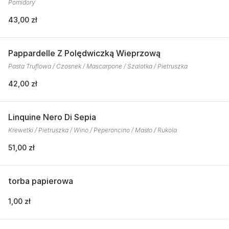
Pomidory
43,00 zł
Pappardelle Z Polędwiczką Wieprzową
Pasta Truflowa / Czosnek / Mascarpone / Szalotka / Pietruszka
42,00 zł
Linquine Nero Di Sepia
Krewetki / Pietruszka / Wino / Peperoncino / Masło / Rukola
51,00 zł
torba papierowa
1,00 zł