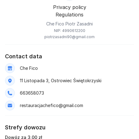
Privacy policy
Regulations
Che Fico Piotr Zasadni
NIP: 4990612200
piotrzasadni90@gmail.com
Contact data
Che Fico
11 Listopada 3, Ostrowiec Świętokrzyski
663658073
restauracjachefico@gmail.com
Strefy dowozu
Dowóz za 3,00 zł