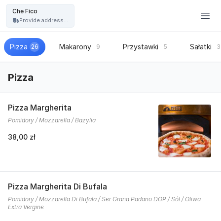
Restauracja Che Fico - włoska pizza, kuchnia włoska - Che Fico
Che Fico
Provide address...
Pizza
Makarony
Przystawki
Sałatki
26
9
5
3
Pizza
Pizza Margherita
Pomidory / Mozzarella / Bazylia
38,00 zł
Pizza Margherita Di Bufala
Pomidory / Mozzarella Di Bufala / Ser Grana Padano DOP / Sól / Oliwa
Extra Vergine