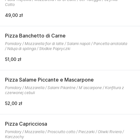
Cotto
49,00 zł
Pizza Banchetto di Carne
Pomidory / Mozzarella fior di latte / Salami napoli / Pancetta arrotolata
/ Nduja di spilinga / Słodkie Papryczki
51,00 zł
Pizza Salame Piccante e Mascarpone
Pomidory / Mozzarella / Salami Pikantne / M`ascarpone / Konfitura z
czerwonej cebuli
52,00 zł
Pizza Capricciosa
Pomidory / Mozzarella / Prosciutto cotto / Pieczarki / Oliwki Riviera /
Karczochy