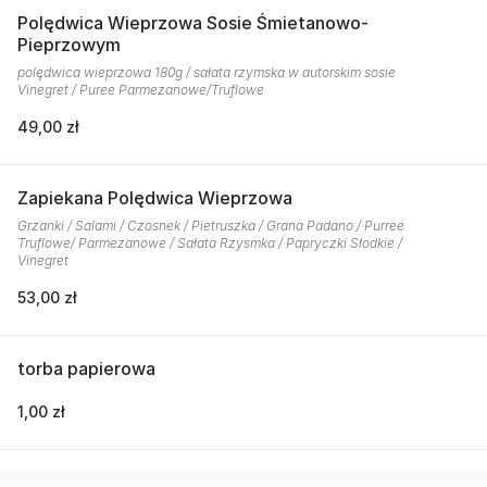
Polędwica Wieprzowa Sosie Śmietanowo-
Pieprzowym
polędwica wieprzowa 180g / sałata rzymska w autorskim sosie
Vinegret / Puree Parmezanowe/Truflowe
49,00 zł
Zapiekana Polędwica Wieprzowa
Grzanki / Salami / Czosnek / Pietruszka / Grana Padano / Purree
Truflowe/ Parmezanowe / Sałata Rzysmka / Papryczki Słodkie /
Vinegret
53,00 zł
torba papierowa
1,00 zł