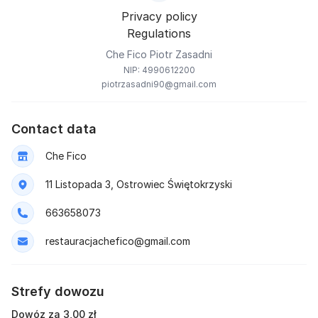
Privacy policy
Regulations
Che Fico Piotr Zasadni
NIP: 4990612200
piotrzasadni90@gmail.com
Contact data
Che Fico
11 Listopada 3, Ostrowiec Świętokrzyski
663658073
restauracjachefico@gmail.com
Strefy dowozu
Dowóz za 3,00 zł