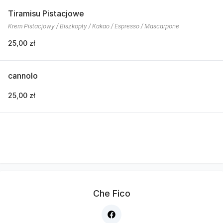
Tiramisu Pistacjowe
Krem Pistacjowy / Biszkopty / Kakao / Espresso / Mascarpone
25,00 zł
cannolo
25,00 zł
Che Fico