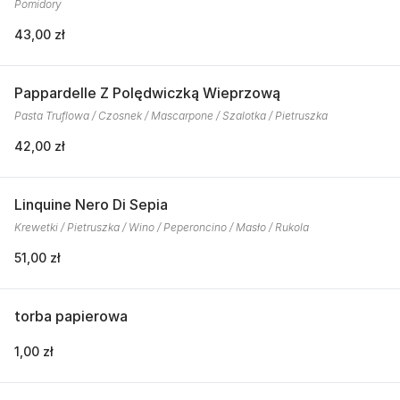
Pomidory
43,00 zł
Pappardelle Z Polędwiczką Wieprzową
Pasta Truflowa / Czosnek / Mascarpone / Szalotka / Pietruszka
42,00 zł
Linquine Nero Di Sepia
Krewetki / Pietruszka / Wino / Peperoncino / Masło / Rukola
51,00 zł
torba papierowa
1,00 zł