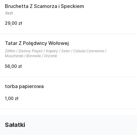
Bruchetta Z Scamorza i Speckiem
3szt
29,00 zł
Tatar Z Polędwicy Wołowej
Żółtko / Zielony Pieprz / Kapary / Seler / Cebula Czerwona /
Musztarda / Borowiki / Grzanki
56,00 zł
torba papierowa
1,00 zł
Sałatki