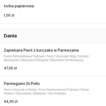
torba papierowa
1,00 zł
Dania
Zapiekana Pierś z kurczaka w Parmezanie
Puree Parmezanowe/Truflowe / Pierś Z Kurczaka 180g / Szynka /
Mozzarella / Warzywa Grillowane / Beszamel Parmezanowy
47,00 zł
Parmegiano Di Pollo
Pierś z Kurczak w Panko / Purre Parmezanowe/Truflowe / Grana
Padano / Mozzarella / Bakłażan / Sos Arrabiata
44,00 zł