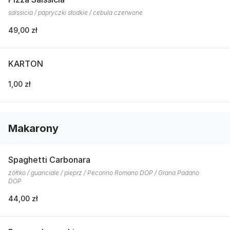
salssicia / papryczki słodkie / cebula czerwone
49,00 zł
KARTON
1,00 zł
Makarony
Spaghetti Carbonara
żółtko / guanciale / pieprz / Pecorino Romano DOP / Grana Padano
DOP
44,00 zł