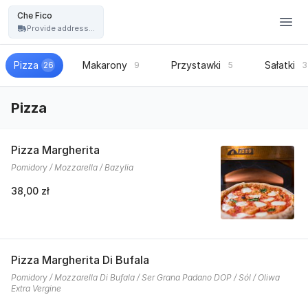
Restauracja Che Fico - włoska pizza, kuchnia włoska - Che Fico
Che Fico
Provide address...
Pizza
Makarony
Przystawki
Sałatki
26
9
5
3
Pizza
Pizza Margherita
Pomidory / Mozzarella / Bazylia
38,00 zł
Pizza Margherita Di Bufala
Pomidory / Mozzarella Di Bufala / Ser Grana Padano DOP / Sól / Oliwa
Extra Vergine