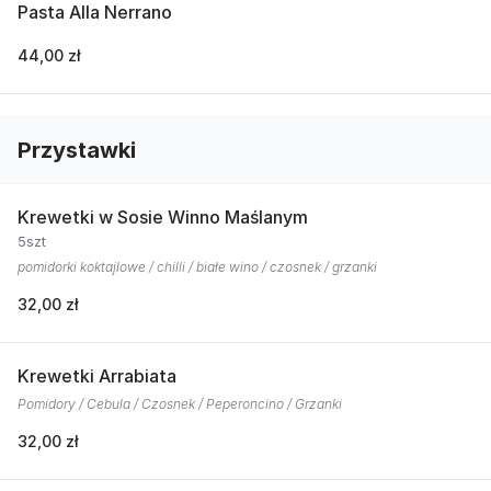
Pasta Alla Nerrano
44,00 zł
Przystawki
Krewetki w Sosie Winno Maślanym
5szt
pomidorki koktajlowe / chilli / białe wino / czosnek / grzanki
32,00 zł
Krewetki Arrabiata
Pomidory / Cebula / Czosnek / Peperoncino / Grzanki
32,00 zł