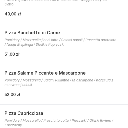
Cotto
49,00 zł
Pizza Banchetto di Carne
Pomidory / Mozzarella fior di latte / Salami napoli / Pancetta arrotolata
/ Nduja di spilinga / Słodkie Papryczki
51,00 zł
Pizza Salame Piccante e Mascarpone
Pomidory / Mozzarella / Salami Pikantne / M`ascarpone / Konfitura z
czerwonej cebuli
52,00 zł
Pizza Capricciosa
Pomidory / Mozzarella / Prosciutto cotto / Pieczarki / Oliwki Riviera /
Karczochy