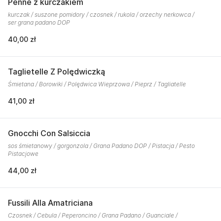
Penne z kurczakiem
kurczak / suszone pomidory / czosnek / rukola / orzechy nerkowca /
ser grana padano DOP
40,00 zł
Taglietelle Z Polędwiczką
Śmietana / Borowiki / Polędwica Wieprzowa / Pieprz / Tagliatelle
41,00 zł
Gnocchi Con Salsiccia
sos śmietanowy / gorgonzola / Grana Padano DOP / Pistacja / Pesto
Pistacjowe
44,00 zł
Fussili Alla Amatriciana
Czosnek / Cebula / Peperoncino / Grana Padano / Guanciale /