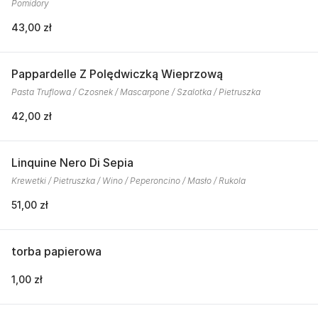
Pomidory
43,00 zł
Pappardelle Z Polędwiczką Wieprzową
Pasta Truflowa / Czosnek / Mascarpone / Szalotka / Pietruszka
42,00 zł
Linquine Nero Di Sepia
Krewetki / Pietruszka / Wino / Peperoncino / Masło / Rukola
51,00 zł
torba papierowa
1,00 zł