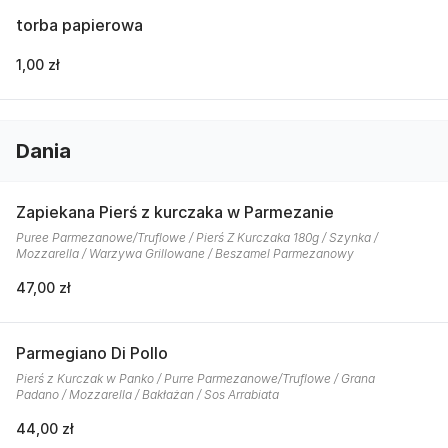
torba papierowa
1,00 zł
Dania
Zapiekana Pierś z kurczaka w Parmezanie
Puree Parmezanowe/Truflowe / Pierś Z Kurczaka 180g / Szynka /
Mozzarella / Warzywa Grillowane / Beszamel Parmezanowy
47,00 zł
Parmegiano Di Pollo
Pierś z Kurczak w Panko / Purre Parmezanowe/Truflowe / Grana
Padano / Mozzarella / Bakłażan / Sos Arrabiata
44,00 zł