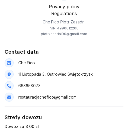
Privacy policy
Regulations
Che Fico Piotr Zasadni
NIP: 4990612200
piotrzasadni90@gmail.com
Contact data
Che Fico
11 Listopada 3, Ostrowiec Świętokrzyski
663658073
restauracjachefico@gmail.com
Strefy dowozu
Dowóz za 3,00 zł