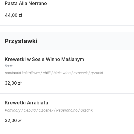
Pasta Alla Nerrano
44,00 zł
Przystawki
Krewetki w Sosie Winno Maślanym
5szt
pomidorki koktajlowe / chilli / białe wino / czosnek / grzanki
32,00 zł
Krewetki Arrabiata
Pomidory / Cebula / Czosnek / Peperoncino / Grzanki
32,00 zł