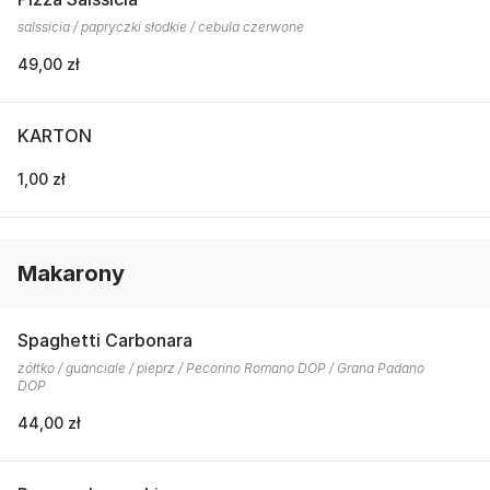
salssicia / papryczki słodkie / cebula czerwone
49,00 zł
KARTON
1,00 zł
Makarony
Spaghetti Carbonara
żółtko / guanciale / pieprz / Pecorino Romano DOP / Grana Padano
DOP
44,00 zł