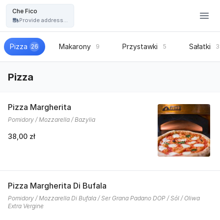
Restauracja Che Fico - włoska pizza, kuchnia włoska - Che Fico
Che Fico
Provide address...
Pizza
Makarony
Przystawki
Sałatki
26
9
5
3
Pizza
Pizza Margherita
Pomidory / Mozzarella / Bazylia
38,00 zł
Pizza Margherita Di Bufala
Pomidory / Mozzarella Di Bufala / Ser Grana Padano DOP / Sól / Oliwa
Extra Vergine