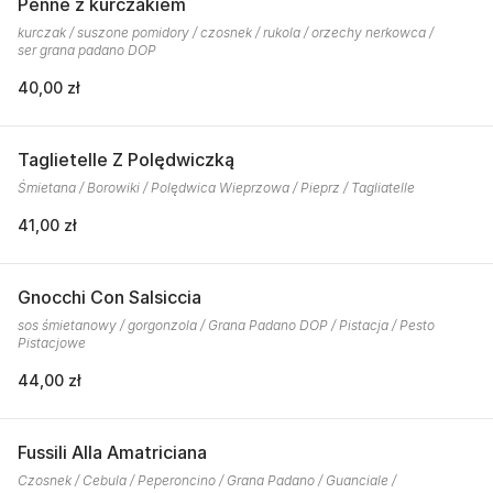
Penne z kurczakiem
kurczak / suszone pomidory / czosnek / rukola / orzechy nerkowca /
ser grana padano DOP
40,00 zł
Taglietelle Z Polędwiczką
Śmietana / Borowiki / Polędwica Wieprzowa / Pieprz / Tagliatelle
41,00 zł
Gnocchi Con Salsiccia
sos śmietanowy / gorgonzola / Grana Padano DOP / Pistacja / Pesto
Pistacjowe
44,00 zł
Fussili Alla Amatriciana
Czosnek / Cebula / Peperoncino / Grana Padano / Guanciale /