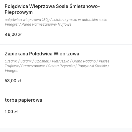
Polędwica Wieprzowa Sosie Śmietanowo-
Pieprzowym
polędwica wieprzowa 180g / sałata rzymska w autorskim sosie
Vinegret / Puree Parmezanowe/Truflowe
49,00 zł
Zapiekana Polędwica Wieprzowa
Grzanki / Salami / Czosnek / Pietruszka / Grana Padano / Purree
Truflowe/ Parmezanowe / Sałata Rzysmka / Papryczki Słodkie /
Vinegret
53,00 zł
torba papierowa
1,00 zł