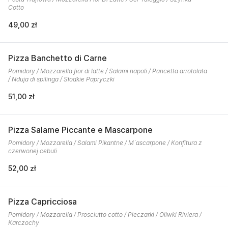
Cotto
49,00 zł
Pizza Banchetto di Carne
Pomidory / Mozzarella fior di latte / Salami napoli / Pancetta arrotolata
/ Nduja di spilinga / Słodkie Papryczki
51,00 zł
Pizza Salame Piccante e Mascarpone
Pomidory / Mozzarella / Salami Pikantne / M`ascarpone / Konfitura z
czerwonej cebuli
52,00 zł
Pizza Capricciosa
Pomidory / Mozzarella / Prosciutto cotto / Pieczarki / Oliwki Riviera /
Karczochy