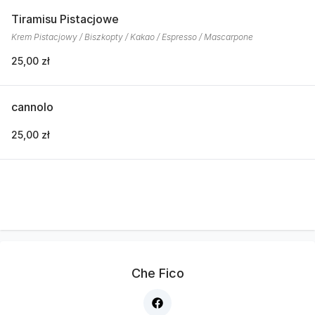
Tiramisu Pistacjowe
Krem Pistacjowy / Biszkopty / Kakao / Espresso / Mascarpone
25,00 zł
cannolo
25,00 zł
Che Fico