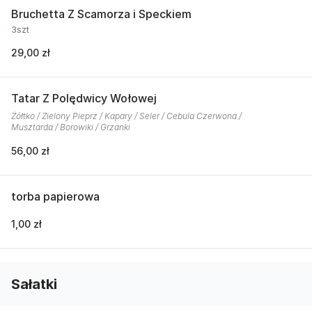
Bruchetta Z Scamorza i Speckiem
3szt
29,00 zł
Tatar Z Polędwicy Wołowej
Żółtko / Zielony Pieprz / Kapary / Seler / Cebula Czerwona /
Musztarda / Borowiki / Grzanki
56,00 zł
torba papierowa
1,00 zł
Sałatki