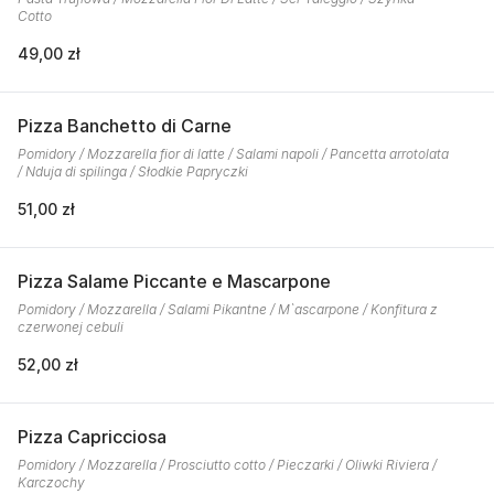
Cotto
49,00 zł
Pizza Banchetto di Carne
Pomidory / Mozzarella fior di latte / Salami napoli / Pancetta arrotolata
/ Nduja di spilinga / Słodkie Papryczki
51,00 zł
Pizza Salame Piccante e Mascarpone
Pomidory / Mozzarella / Salami Pikantne / M`ascarpone / Konfitura z
czerwonej cebuli
52,00 zł
Pizza Capricciosa
Pomidory / Mozzarella / Prosciutto cotto / Pieczarki / Oliwki Riviera /
Karczochy