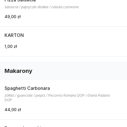
salssicia / papryczki słodkie / cebula czerwone
49,00 zł
KARTON
1,00 zł
Makarony
Spaghetti Carbonara
żółtko / guanciale / pieprz / Pecorino Romano DOP / Grana Padano
DOP
44,00 zł