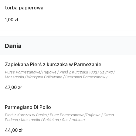
torba papierowa
1,00 zł
Dania
Zapiekana Pierś z kurczaka w Parmezanie
Puree Parmezanowe/Truflowe / Pierś Z Kurczaka 180g / Szynka /
Mozzarella / Warzywa Grillowane / Beszamel Parmezanowy
47,00 zł
Parmegiano Di Pollo
Pierś z Kurczak w Panko / Purre Parmezanowe/Truflowe / Grana
Padano / Mozzarella / Bakłażan / Sos Arrabiata
44,00 zł