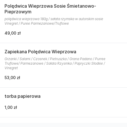
Polędwica Wieprzowa Sosie Śmietanowo-
Pieprzowym
polędwica wieprzowa 180g / sałata rzymska w autorskim sosie
Vinegret / Puree Parmezanowe/Truflowe
49,00 zł
Zapiekana Polędwica Wieprzowa
Grzanki / Salami / Czosnek / Pietruszka / Grana Padano / Purree
Truflowe/ Parmezanowe / Sałata Rzysmka / Papryczki Słodkie /
Vinegret
53,00 zł
torba papierowa
1,00 zł