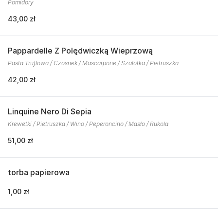
Pomidory
43,00 zł
Pappardelle Z Polędwiczką Wieprzową
Pasta Truflowa / Czosnek / Mascarpone / Szalotka / Pietruszka
42,00 zł
Linquine Nero Di Sepia
Krewetki / Pietruszka / Wino / Peperoncino / Masło / Rukola
51,00 zł
torba papierowa
1,00 zł