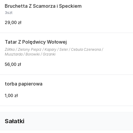
Bruchetta Z Scamorza i Speckiem
3szt
29,00 zł
Tatar Z Polędwicy Wołowej
Żółtko / Zielony Pieprz / Kapary / Seler / Cebula Czerwona /
Musztarda / Borowiki / Grzanki
56,00 zł
torba papierowa
1,00 zł
Sałatki