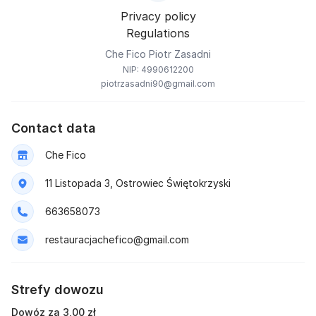
Privacy policy
Regulations
Che Fico Piotr Zasadni
NIP: 4990612200
piotrzasadni90@gmail.com
Contact data
Che Fico
11 Listopada 3, Ostrowiec Świętokrzyski
663658073
restauracjachefico@gmail.com
Strefy dowozu
Dowóz za 3,00 zł