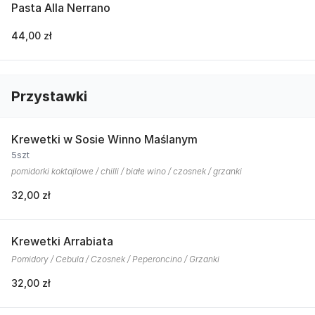
Pasta Alla Nerrano
44,00 zł
Przystawki
Krewetki w Sosie Winno Maślanym
5szt
pomidorki koktajlowe / chilli / białe wino / czosnek / grzanki
32,00 zł
Krewetki Arrabiata
Pomidory / Cebula / Czosnek / Peperoncino / Grzanki
32,00 zł