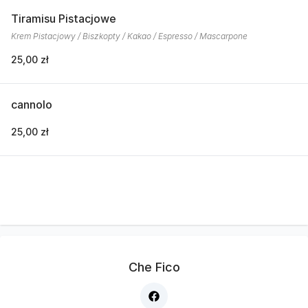
Tiramisu Pistacjowe
Krem Pistacjowy / Biszkopty / Kakao / Espresso / Mascarpone
25,00 zł
cannolo
25,00 zł
Che Fico