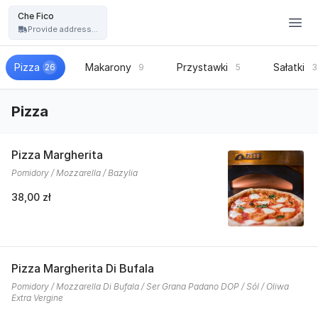
Restauracja Che Fico - włoska pizza, kuchnia włoska - Che Fico
Che Fico
Provide address...
Pizza
Makarony
Przystawki
Sałatki
26
9
5
3
Pizza
Pizza Margherita
Pomidory / Mozzarella / Bazylia
38,00 zł
Pizza Margherita Di Bufala
Pomidory / Mozzarella Di Bufala / Ser Grana Padano DOP / Sól / Oliwa
Extra Vergine