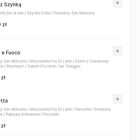
 z Szynką
lla fior di late / Szynka Cotto / Pomidory San Marzano
 zł
 e Fuoco
y San Marzano / Mozzarella Fior Di Latte / Dżem z Czerwonej
ki / Rozmaryn / Salami Piccante / ser Taleggio
 zł
tta
y San Marzano / Mozzarella Fior Di Latte / Pancetta / Śmietana
k / Papryka Grillowana / Peiczarki
 zł