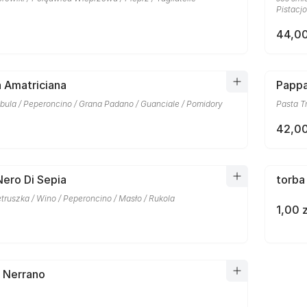
Pistacj
44,00
la Amatriciana
Pappa
bula / Peperoncino / Grana Padano / Guanciale / Pomidory
Pasta T
42,00
Nero Di Sepia
torba
etruszka / Wino / Peperoncino / Masło / Rukola
1,00 z
a Nerrano