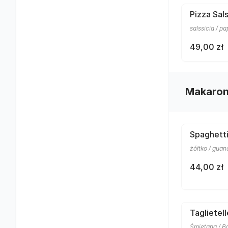
Pizza Sals
salssicia / p
49,00 zł
Makaro
Spaghett
żółtko / gua
44,00 zł
Taglietel
Śmietana / Bo