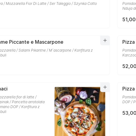
a / Mozzarella Fior Di Latte / Ser Taleggio / Szynka Cotto
Pomidory
Nduja di
51,00
lame Piccante e Mascarpone
Pizza
zzarella / Salami Pikantne / M`ascarpone / Konfitura z
Pomidory
buli
Karczo
52,00
naci
Pizza
zarella fior di latte /
Pomidor
inak / Pancetta arrotolata
DOP / P
omano DOP / Konfitura z
buli
53,00