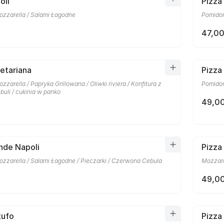
oli
Pizza
ozzarella / Salami Łagodne
Pomidory
47,00
etariana
Pizza
zzarella / Papryka Grillowana / Oliwki riviera / Konfitura z
Pomidor
uli / cukinia w panko
49,00
nde Napoli
Pizza
ozzarella / Salami Łagodne / Pieczarki / Czerwona Cebula
Mozzare
49,00
tufo
Pizza