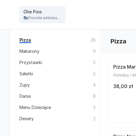
Restauracja Che Fico - włoska pizza, kuchnia włoska - Che Fico
Che Fico
Provide address...
Pizza
26
Pizza
Makarony
9
Przystawki
5
Pizza Mar
Sałatki
3
Pomidory / Mo
Zupy
4
38,00 zł
Dania
8
Menu Dziecięce
3
Desery
2