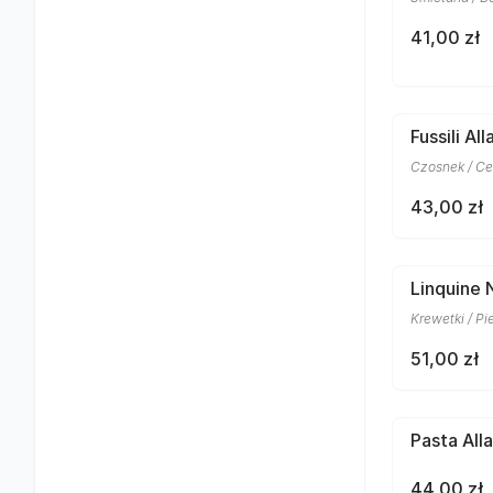
41,00 zł
Fussili Al
Czosnek / Ce
43,00 zł
Linquine 
Krewetki / Pi
51,00 zł
Pasta All
44,00 zł