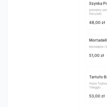
Szynka Pi
pomidory san 
Pieczarki
48,00 zł
Mortadell
Mortadella / 
51,00 zł
Tartufo 
Pasta Truflow
Taleggio
53,00 zł