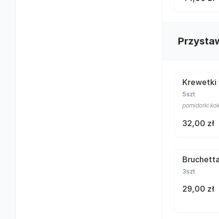
Przysta
Krewetki
5szt
pomidorki kokt
32,00 zł
Bruchett
3szt
29,00 zł