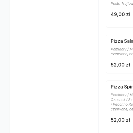
Pasta Truflow
49,00 zł
Pizza Sa
Pomidory / Mo
czerwonej ce
52,00 zł
Pizza Spi
Pomidory / Moz
Czosnek / Szp
/ Pecorino R
czerwonej ce
52,00 zł