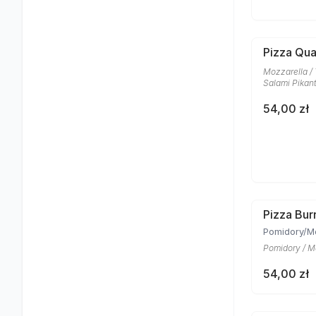
Pizza Qua
Mozzarella /
Salami Pikan
54,00 zł
Pizza Bur
Pomidory/M
Pomidory / Mo
54,00 zł