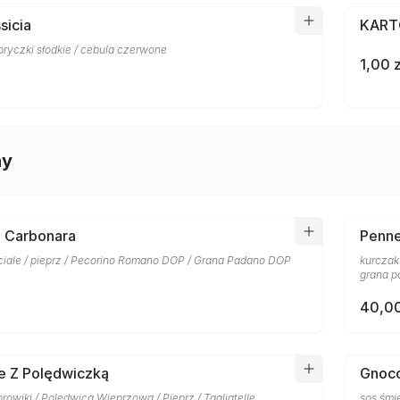
sicia
KAR
apryczki słodkie / cebula czerwone
1,00 z
ny
i Carbonara
Penne
nciale / pieprz / Pecorino Romano DOP / Grana Padano DOP
kurczak
grana 
40,00
le Z Polędwiczką
Gnocc
rowiki / Polędwica Wieprzowa / Pieprz / Tagliatelle
sos śmi