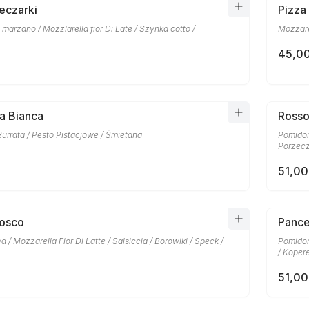
eczarki
Pizza
marzano / Mozzlarella fior Di Late / Szynka cotto /
Mozzare
45,00
a Bianca
Rosso
Burrata / Pesto Pistacjowe / Śmietana
Pomidor
Porzecz
51,00
Bosco
Pance
a / Mozzarella Fior Di Latte / Salsiccia / Borowiki / Speck /
Pomidor
/ Kopere
51,00