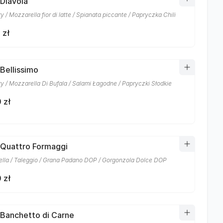
 Diavola
 / Mozzarella fior di latte / Spianata piccante / Papryczka Chili
 zł
 Bellissimo
y / Mozzarella Di Bufala / Salami Łagodne / Papryczki Słodkie
 zł
 Quattro Formaggi
lla / Taleggio / Grana Padano DOP / Gorgonzola Dolce DOP
 zł
 Banchetto di Carne