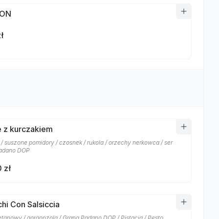
TON
ł
 z kurczakiem
 / suszone pomidory / czosnek / rukola / orzechy nerkowca / ser
padano DOP
 zł
hi Con Salsiccia
etanowy / gorgonzola / Grana Padano DOP / Pistacja / Pesto