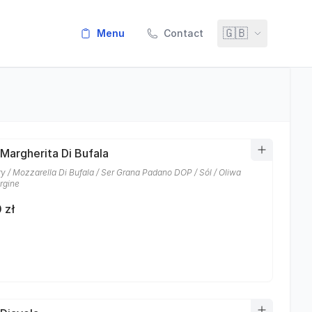
🇬🇧
menu
Contact
 Margherita Di Bufala
y / Mozzarella Di Bufala / Ser Grana Padano DOP / Sól / Oliwa
rgine
 zł