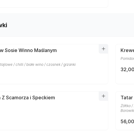
wki
 w Sosie Winno Maślanym
Krewe
Pomidor
ajlowe / chilli / białe wino / czosnek / grzanki
32,00
a Z Scamorza i Speckiem
Tatar
Żółtko /
Borowiki
56,00