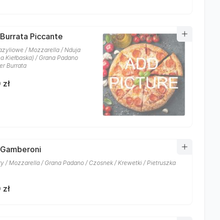
 Burrata Piccante
azyliowe / Mozzarella / Nduja
na Kiełbaska) / Grana Padano
er Burrata
 zł
 Gamberoni
y / Mozzarella / Grana Padano / Czosnek / Krewetki / Pietruszka
 zł