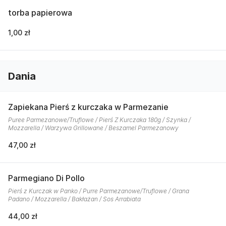
torba papierowa
1,00 zł
Dania
Zapiekana Pierś z kurczaka w Parmezanie
Puree Parmezanowe/Truflowe / Pierś Z Kurczaka 180g / Szynka /
Mozzarella / Warzywa Grillowane / Beszamel Parmezanowy
47,00 zł
Parmegiano Di Pollo
Pierś z Kurczak w Panko / Purre Parmezanowe/Truflowe / Grana
Padano / Mozzarella / Bakłażan / Sos Arrabiata
44,00 zł