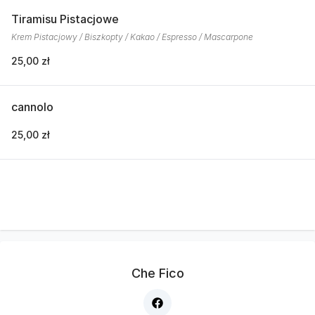
Tiramisu Pistacjowe
Krem Pistacjowy / Biszkopty / Kakao / Espresso / Mascarpone
25,00 zł
cannolo
25,00 zł
Che Fico