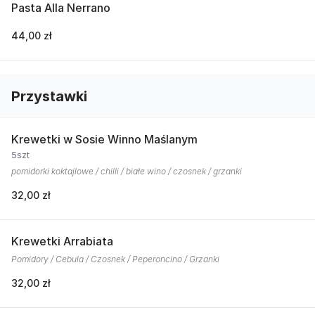
Pasta Alla Nerrano
44,00 zł
Przystawki
Krewetki w Sosie Winno Maślanym
5szt
pomidorki koktajlowe / chilli / białe wino / czosnek / grzanki
32,00 zł
Krewetki Arrabiata
Pomidory / Cebula / Czosnek / Peperoncino / Grzanki
32,00 zł