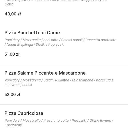
Cotto
49,00 zł
Pizza Banchetto di Carne
Pomidory / Mozzarella fior di latte / Salami napoli / Pancetta arrotolata
/ Nduja di spilinga / Słodkie Papryczki
51,00 zł
Pizza Salame Piccante e Mascarpone
Pomidory / Mozzarella / Salami Pikantne / M`ascarpone / Konfitura z
czerwonej cebuli
52,00 zł
Pizza Capricciosa
Pomidory / Mozzarella / Prosciutto cotto / Pieczarki / Oliwki Riviera /
Karczochy