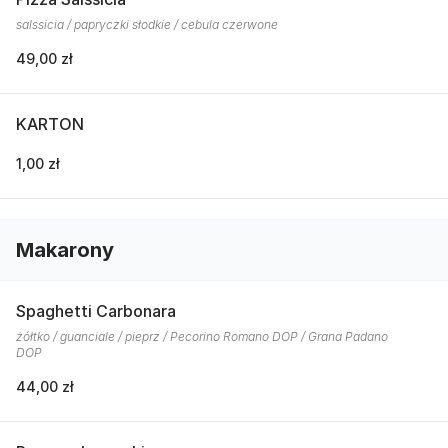
salssicia / papryczki słodkie / cebula czerwone
49,00 zł
KARTON
1,00 zł
Makarony
Spaghetti Carbonara
żółtko / guanciale / pieprz / Pecorino Romano DOP / Grana Padano
DOP
44,00 zł