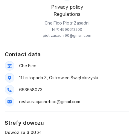
Privacy policy
Regulations
Che Fico Piotr Zasadni
NIP: 4990612200
piotrzasadni90@gmail.com
Contact data
Che Fico
11 Listopada 3, Ostrowiec Świętokrzyski
663658073
restauracjachefico@gmail.com
Strefy dowozu
Dowóz za 3,00 zł