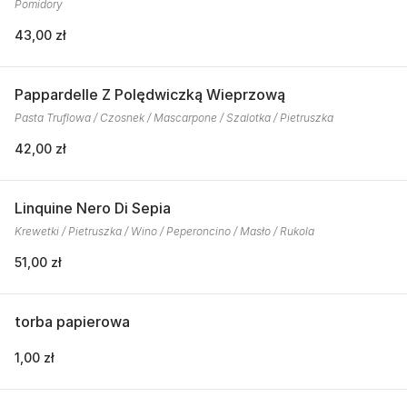
Pomidory
43,00 zł
Pappardelle Z Polędwiczką Wieprzową
Pasta Truflowa / Czosnek / Mascarpone / Szalotka / Pietruszka
42,00 zł
Linquine Nero Di Sepia
Krewetki / Pietruszka / Wino / Peperoncino / Masło / Rukola
51,00 zł
torba papierowa
1,00 zł