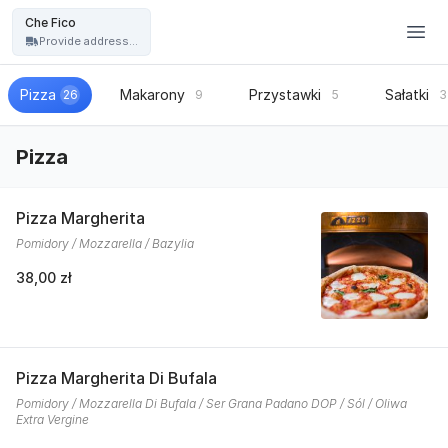
Restauracja Che Fico - włoska pizza, kuchnia włoska - Che Fico
Che Fico
Provide address...
Pizza
Makarony
Przystawki
Sałatki
26
9
5
3
Pizza
Pizza Margherita
Pomidory / Mozzarella / Bazylia
38,00 zł
Pizza Margherita Di Bufala
Pomidory / Mozzarella Di Bufala / Ser Grana Padano DOP / Sól / Oliwa
Extra Vergine