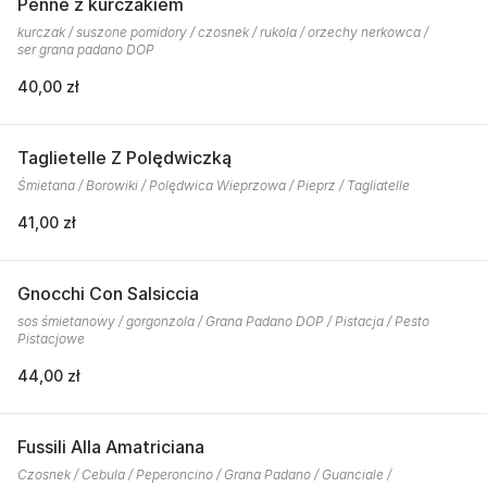
Penne z kurczakiem
kurczak / suszone pomidory / czosnek / rukola / orzechy nerkowca /
ser grana padano DOP
40,00 zł
Taglietelle Z Polędwiczką
Śmietana / Borowiki / Polędwica Wieprzowa / Pieprz / Tagliatelle
41,00 zł
Gnocchi Con Salsiccia
sos śmietanowy / gorgonzola / Grana Padano DOP / Pistacja / Pesto
Pistacjowe
44,00 zł
Fussili Alla Amatriciana
Czosnek / Cebula / Peperoncino / Grana Padano / Guanciale /