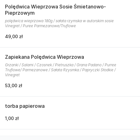
Polędwica Wieprzowa Sosie Śmietanowo-
Pieprzowym
polędwica wieprzowa 180g / sałata rzymska w autorskim sosie
Vinegret / Puree Parmezanowe/Truflowe
49,00 zł
Zapiekana Polędwica Wieprzowa
Grzanki / Salami / Czosnek / Pietruszka / Grana Padano / Purree
Truflowe/ Parmezanowe / Sałata Rzysmka / Papryczki Słodkie /
Vinegret
53,00 zł
torba papierowa
1,00 zł