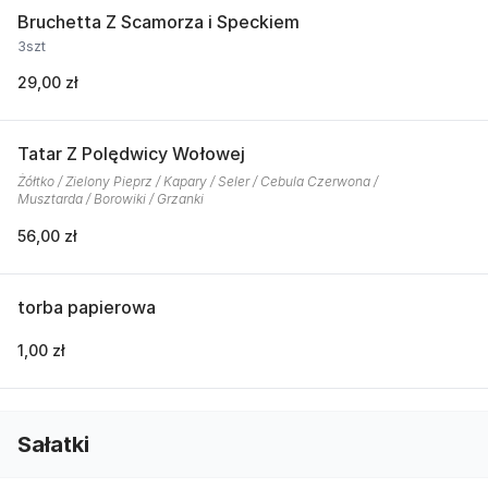
Bruchetta Z Scamorza i Speckiem
3szt
29,00 zł
Tatar Z Polędwicy Wołowej
Żółtko / Zielony Pieprz / Kapary / Seler / Cebula Czerwona /
Musztarda / Borowiki / Grzanki
56,00 zł
torba papierowa
1,00 zł
Sałatki