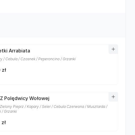
tki Arrabiata
y / Cebula / Czosnek / Peperoncino / Grzanki
 zł
 Z Polędwicy Wołowej
 Zielony Pieprz / Kapary / Seler / Cebula Czerwona / Musztarda /
 / Grzanki
 zł