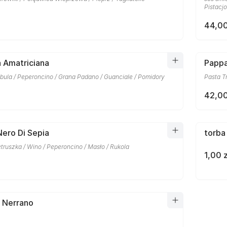
Pistacj
44,00
la Amatriciana
Pappa
bula / Peperoncino / Grana Padano / Guanciale / Pomidory
Pasta T
42,00
Nero Di Sepia
torba
etruszka / Wino / Peperoncino / Masło / Rukola
1,00 z
a Nerrano