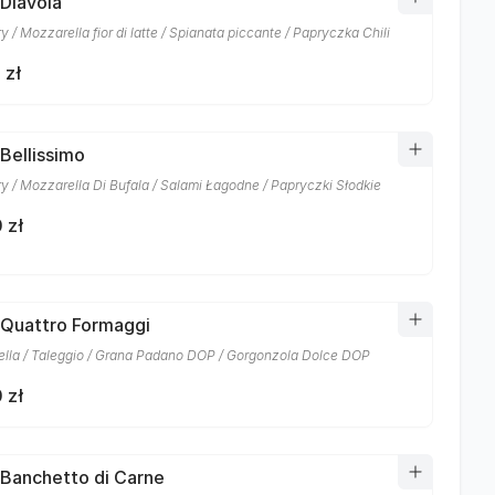
 Diavola
 / Mozzarella fior di latte / Spianata piccante / Papryczka Chili
 zł
 Bellissimo
y / Mozzarella Di Bufala / Salami Łagodne / Papryczki Słodkie
 zł
 Quattro Formaggi
lla / Taleggio / Grana Padano DOP / Gorgonzola Dolce DOP
 zł
 Banchetto di Carne