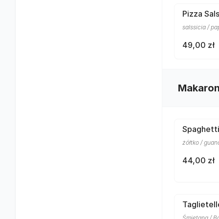
Pizza Sals
salssicia / p
49,00 zł
Makaro
Spaghett
żółtko / gua
44,00 zł
Taglietel
Śmietana / Bo