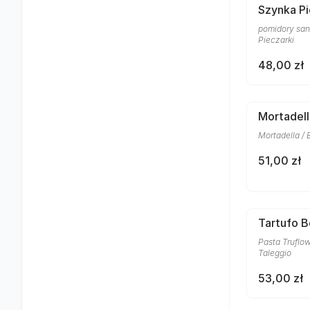
Szynka Pi
pomidory san 
Pieczarki
48,00 zł
Mortadell
Mortadella / 
51,00 zł
Tartufo 
Pasta Truflow
Taleggio
53,00 zł