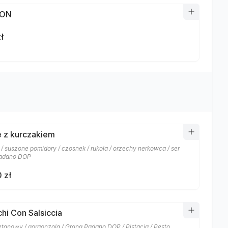
TON
ł
 z kurczakiem
 / suszone pomidory / czosnek / rukola / orzechy nerkowca / ser
padano DOP
 zł
hi Con Salsiccia
etanowy / gorgonzola / Grana Padano DOP / Pistacja / Pesto