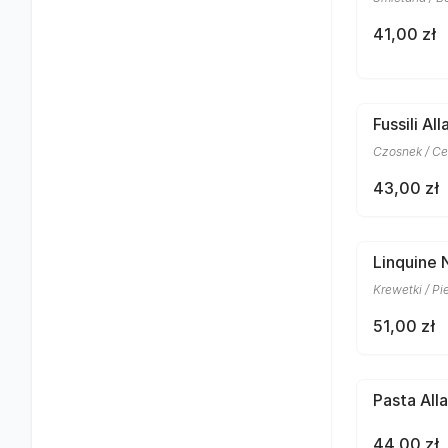
41,00 zł
Fussili Al
Czosnek / Ce
43,00 zł
Linquine 
Krewetki / Pi
51,00 zł
Pasta All
44,00 zł