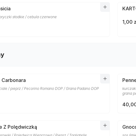
sicia
KAR
apryczki słodkie / cebula czerwone
1,00 z
ny
i Carbonara
Penne
nciale / pieprz / Pecorino Romano DOP / Grana Padano DOP
kurczak
grana 
40,00
le Z Polędwiczką
Gnocc
rowiki / Polędwica Wieprzowa / Pieprz / Tagliatelle
sos śmi