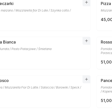
eczarki
Pizza
marzano / Mozzlarella fior Di Late / Szynka cotto /
Mozzare
45,00
a Bianca
Rosso
Burrata / Pesto Pistacjowe / Śmietana
Pomidor
Porzecz
51,00
Bosco
Pance
a / Mozzarella Fior Di Latte / Salsiccia / Borowiki / Speck /
Pomidor
/ Kopere
51,00