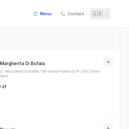
🇬🇧
menu
Contact
 Margherita Di Bufala
y / Mozzarella Di Bufala / Ser Grana Padano DOP / Sól / Oliwa
rgine
 zł