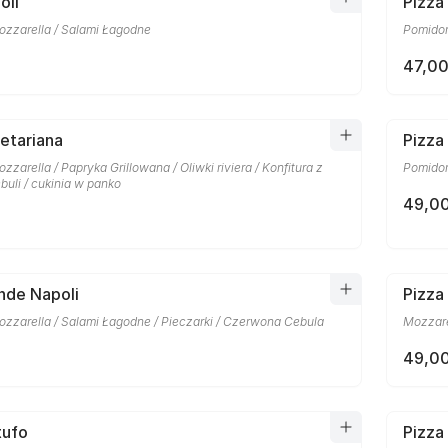
oli
Pizza
ozzarella / Salami Łagodne
Pomidory
47,00
etariana
Pizza
zzarella / Papryka Grillowana / Oliwki riviera / Konfitura z
Pomidor
uli / cukinia w panko
49,00
nde Napoli
Pizza
ozzarella / Salami Łagodne / Pieczarki / Czerwona Cebula
Mozzare
49,00
tufo
Pizza