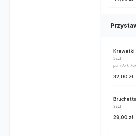
Przysta
Krewetki
5szt
pomidorki kokt
32,00 zł
Bruchett
3szt
29,00 zł