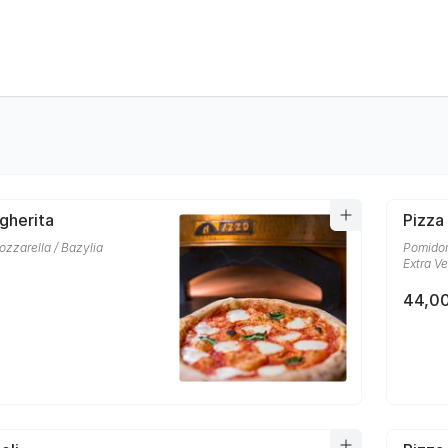
gherita
Pizza
zzarella / Bazylia
Pomidor
Extra Ve
44,00