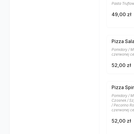
Pasta Truflow
49,00 zł
Pizza Sa
Pomidory / Mo
czerwonej ce
52,00 zł
Pizza Spi
Pomidory / Moz
Czosnek / Szp
/ Pecorino R
czerwonej ce
52,00 zł