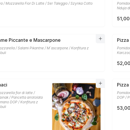
a / Mozzarella Fior Di Latte / Ser Taleggio / Szynka Cotto
Pomidory
Nduja di
51,00
lame Piccante e Mascarpone
Pizza
zzarella / Salami Pikantne / M`ascarpone / Konfitura z
Pomidory
buli
Karczo
52,00
naci
Pizza
zarella fior di latte /
Pomidor
inak / Pancetta arrotolata
DOP / P
omano DOP / Konfitura z
buli
53,00