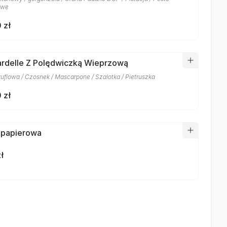
owe
 zł
rdelle Z Polędwiczką Wieprzową
ruflowa / Czosnek / Mascarpone / Szalotka / Pietruszka
 zł
 papierowa
ł