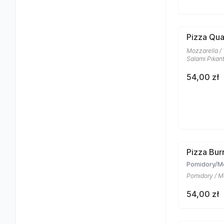
Pizza Qua
Mozzarella /
Salami Pikan
54,00 zł
Pizza Bur
Pomidory/M
Pomidory / Mo
54,00 zł