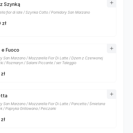
 z Szynką
lla fior di late / Szynka Cotto / Pomidory San Marzano
 zł
 e Fuoco
y San Marzano / Mozzarella Fior Di Latte / Dżem z Czerwonej
ki / Rozmaryn / Salami Piccante / ser Taleggio
 zł
tta
y San Marzano / Mozzarella Fior Di Latte / Pancetta / Śmietana
k / Papryka Grillowana / Peiczarki
 zł