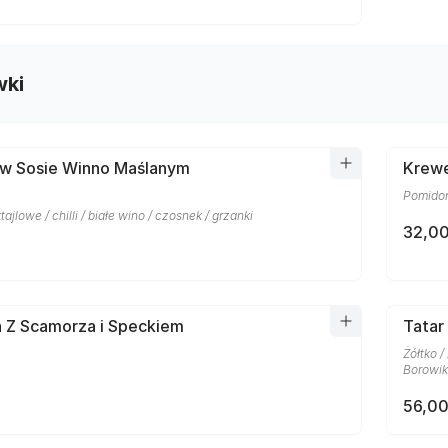
wki
 w Sosie Winno Maślanym
Krewe
Pomidor
ajlowe / chilli / białe wino / czosnek / grzanki
32,00
a Z Scamorza i Speckiem
Tatar
Żółtko /
Borowiki
56,00