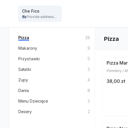
Restauracja Che Fico - włoska pizza, kuchnia włoska - Che Fico
Che Fico
Provide address...
Pizza
26
Pizza
Makarony
9
Przystawki
5
Pizza Mar
Sałatki
3
Pomidory / Mo
Zupy
4
38,00 zł
Dania
8
Menu Dziecięce
3
Desery
2