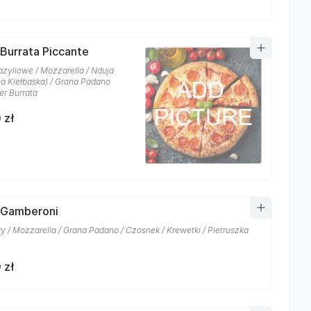
 Burrata Piccante
azyliowe / Mozzarella / Nduja
na Kiełbaska) / Grana Padano
er Burrata
 zł
 Gamberoni
y / Mozzarella / Grana Padano / Czosnek / Krewetki / Pietruszka
 zł